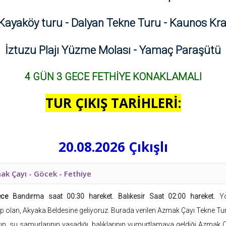
, Kayaköy turu - Dalyan Tekne Turu - Kaunos Kr
İztuzu Plajı Yüzme Molası - Yamaç Paraşütü
4 GÜN 3 GECE
FETHİYE
KONAKLAMALI
TUR ÇIKIŞ TARİHLERİ:
20.08.2026 Çıkışlı
ak Çayı - Göcek - Fethiye
gece
Bandırma saat 00:30 hareket. Balıkesir Saat 02:00 hareket.
Y
ip olan, Akyaka Beldesine geliyoruz. Burada verilen Azmak Çayı Tekne Tur
arın, su samurlarının yaşadığı, balıklarının yumurtlamaya geldiği Azmak