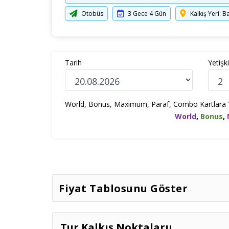
Otobüs
3 Gece 4 Gün
Kalkış Yeri: B
Tarih
Yetişk
World, Bonus, Maximum, Paraf, Combo Kartlara Yur
World
,
Bonus
,
Fiyat Tablosunu Göster
İki
Tarih
Müsaitlik
Tur Kalkış Noktalarıı