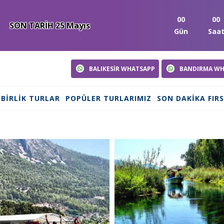
00
00
SON TARİH 25 Mayıs
Gün
Saa
BALIKESİR WHATSAPP
BANDIRMA WH
BIRLIK TURLAR
POPÜLER TURLARIMIZ
SON DAKIKA FIR