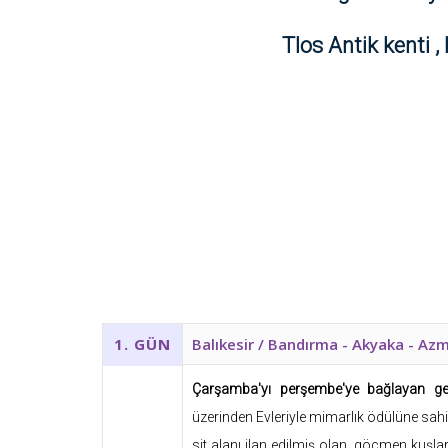
Tlos Antik kenti 
Balıkesir / Bandırma - Akyaka - Azm
1. GÜN
Çarşamba'yı perşembe'ye bağlayan 
üzerinden Evleriyle mimarlık ödülüne sah
sit alanı ilan edilmiş olan, göçmen kuşl