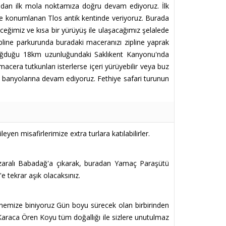
ından ilk mola noktamıza doğru devam ediyoruz. İlk
rde konumlanan Tlos antik kentinde veriyoruz. Burada
eğimiz ve kısa bir yürüyüş ile ulaşacağımız şelalede
zipline parkurunda buradaki maceranızı zipline yaprak
n doğduğu 18km uzunluğundaki Saklıkent Kanyonu'nda
ra tutkunları isterlerse içeri yürüyebilir veya buz
r banyolarına devam ediyoruz. Fethiye safari turunun
eyen misafirlerimize extra turlara katılabilirler.
nzaralı Babadağ'a çıkarak, buradan Yamaç Paraşütü
 tekrar aşık olacaksınız.
nemize biniyoruz Gün boyu sürecek olan birbirinden
araca Ören Koyu tüm doğallığı ile sizlere unutulmaz