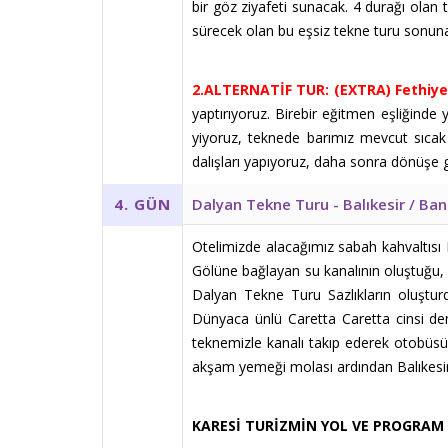
bir göz ziyafeti sunacak. 4 durağı olan
sürecek olan bu eşsiz tekne turu sonun
2.ALTERNATİF TUR: (EXTRA) Fethiye
yaptırıyoruz. Birebir eğitmen eşliğinde
yiyoruz, teknede barımız mevcut sıcak 
dalışları yapıyoruz, daha sonra dönüşe 
Dalyan Tekne Turu - Balıkesir / Ba
4. GÜN
Otelimizde alacağımız sabah kahvaltısı 
Gölüne bağlayan su kanalının oluştuğu, 
Dalyan Tekne Turu Sazlıkların oluştu
Dünyaca ünlü Caretta Caretta cinsi de
teknemizle kanalı takıp ederek otobüsüm
akşam yemeği molası ardından Balıkesi
KARESİ TURİZMİN YOL VE PROGRAM 