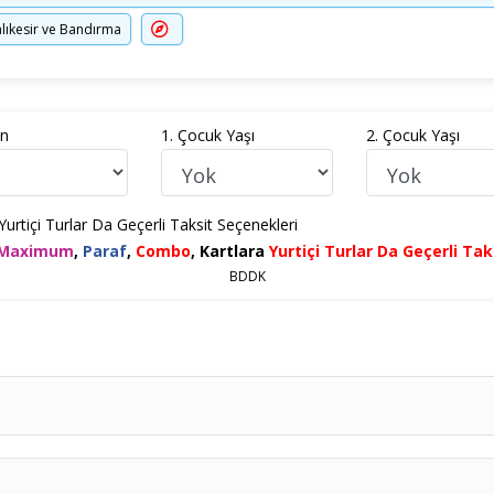
alıkesir ve Bandırma
in
1. Çocuk Yaşı
2. Çocuk Yaşı
tiçi Turlar Da Geçerli Taksit Seçenekleri
Maximum
,
Paraf
,
Combo
,
Kartlara
Yurtiçi Turlar Da Geçerli Ta
BDDK
 Kişilik Odada
Tek Kişi
Ek Yatak