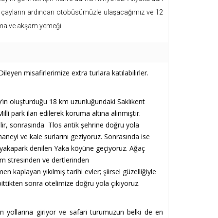
k çayların ardından otobüsümüzle ulaşacağımız ve 12
lama ve akşam yemeği.
leyen misafirlerimize extra turlara katılabilirler.
y’ın oluşturduğu 18 km uzunluğundaki Saklıkent
i park ilan edilerek koruma altına alınmıştır.
ir, sonrasında Tlos antik şehrine doğru yola
haneyi ve kale surlarını geziyoruz. Sonrasında ise
an yakapark denilen Yaka köyüne geçiyoruz. Ağaç
tüm stresinden ve dertlerinden
kaplayan yıkılmış tarihi evler; şiirsel güzelliğiyle
ttikten sonra otelimize doğru yola çıkıyoruz.
 yollarına giriyor ve safari turumuzun belki de en