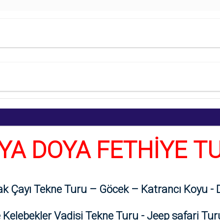
Kişi Başı
5.499
,00
TL
20.999
,00
TL
15.499
,00
TL
YA DOYA FETHİYE T
k Çayı Tekne Turu – Göcek – Katrancı Koyu - D
Kelebekler Vadisi Tekne Turu - Jeep safari Tur