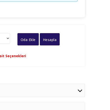
Oda Ekle
Hesapla
ksit Seçenekleri
1. Çocuk