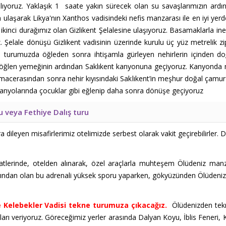
şlıyoruz. Yaklaşık 1 saate yakın sürecek olan su savaşlarımızın ard
n ulaşarak Likya'nın Xanthos vadisindeki nefis manzarası ile en iyi ye
inci durağımız olan Gizlikent Şelalesine ulaşıyoruz. Basamaklarla inec
niz. Şelale dönüşü Gizlikent vadisinin üzerinde kurulu üç yüz metrelik 
safari turumuzda öğleden sonra ihtişamla gürleyen nehirlerin içinde
öğlen yemeğinin ardından Saklıkent kanyonuna geçiyoruz. Kanyonda mace
on macerasından sonra nehir kıyısındaki Saklıkent’in meşhur doğal çamu
 banyolarında çocuklar gibi eğlenip daha sonra dönüşe geçiyoruz
u veya Fethiye Dalış turu
dileyen misafirlerimiz otelimizde serbest olarak vakit geçirebilirler. Dil
atlerinde, otelden alınarak, özel araçlarla muhteşem Ölüdeniz ma
arından olan bu adrenali yüksek sporu yaparken, gökyüzünden Ölüdeniz'e
 Kelebekler Vadisi tekne turumuza çıkacağız.
Ölüdenizden tek
ı veriyoruz. Göreceğimiz yerler arasında Dalyan Koyu, İblis Feneri, K