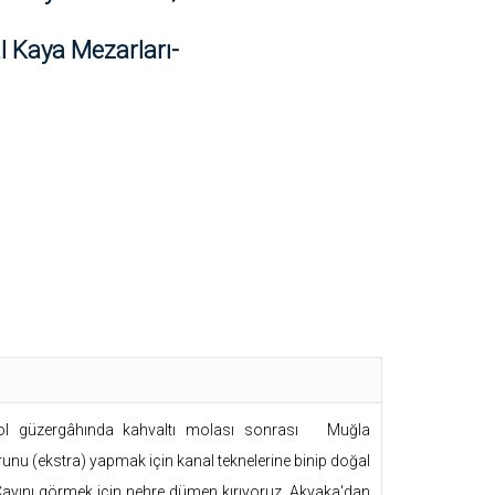
al Kaya Mezarları-
ol güzergâhında kahvaltı molası sonrası Muğla
unu (ekstra) yapmak için kanal teknelerine binip doğal
 Çayını görmek için nehre dümen kırıyoruz. Akyaka'dan