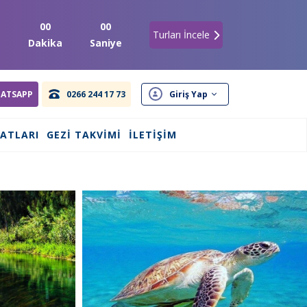
00
00
Turları İncele
t
Dakika
Saniye
ATSAPP
0266 244 17 73
Giriş Yap
SATLARI
GEZI TAKVIMI
İLETIŞIM