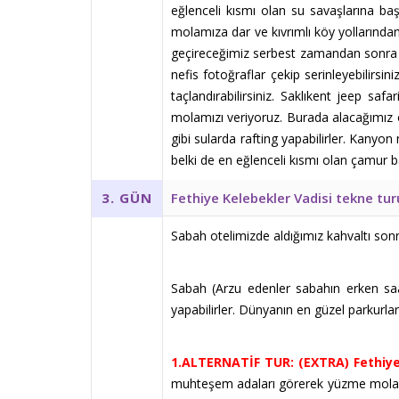
eğlenceli kısmı olan su savaşlarına ba
molamıza dar ve kıvrımlı köy yollarında
geçireceğimiz serbest zamandan sonra ik
nefis fotoğraflar çekip serinleyebilirsi
taçlandırabilirsiniz. Saklıkent jeep 
molamızı veriyoruz. Burada alacağımız 
gibi sularda rafting yapabilirler. Kany
belki de en eğlenceli kısmı olan çamur
Fethiye Kelebekler Vadisi tekne tur
3. GÜN
Sabah otelimizde aldığımız kahvaltı sonra 
Sabah (Arzu edenler sabahın erken sa
yapabilirler. Dünyanın en güzel parkurl
1.ALTERNATİF TUR: (EXTRA) Fethiye
muhteşem adaları görerek yüzme molalar