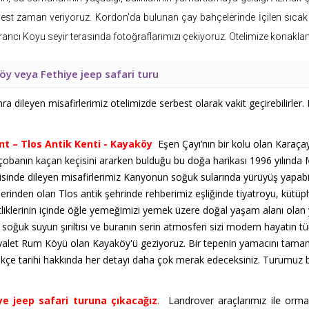
rbest zaman veriyoruz. Kordon'da bulunan çay bahçelerinde İçilen sıca
rancı Koyu seyir terasında fotoğraflarımızı çekiyoruz. Otelimize konak
köy veya Fethiye jeep safari turu
 dileyen misafirlerimiz otelimizde serbest olarak vakit geçirebilirler. Di
t – Tlos Antik Kenti - Kayaköy
Eşen Çayı’nın bir kolu olan Karaça
obanın kaçan keçisini ararken bulduğu bu doğa harikası 1996 yılında Mill
inde dileyen misafirlerimiz Kanyonun soğuk sularında yürüyüş yapabil
rlerinden olan Tlos antik şehrinde rehberimiz eşliğinde tiyatroyu, kütüp
çiftliklerinin içinde öğle yemeğimizi yemek üzere doğal yaşam alanı ol
bi soğuk suyun şırıltısı ve buranın serin atmosferi sizi modern hayatın 
ayalet Rum Köyü olan Kayaköy'ü geziyoruz. Bir tepenin yamacını tamamen 
ükçe tarihi hakkında her detayı daha çok merak edeceksiniz. Turumuz bi
e jeep safari turuna çıkacağız
.
Landrover araçlarımız ile orman