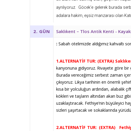
ayrılıyoruz. Göcek'e gelerek burada se
adalara hakim, eşsiz manzarası olan Kat
Saklıkent – Tlos Antik Kenti - Kaya
2. GÜN
:
Sabah otelimizde aldığımız kahvaltı sonra
1.ALTERNATİF TUR: (EXTRA) Saklıken
kanyonuna gidiyoruz. Rivayete göre bir ç
Burada vereceğimiz serbest zaman içeris
çıkıyoruz. Likya tarihinin en önemli şehi
kısa bir yolculuğun ardından, alabalık 
kökleri ve taşların altından akan buz gi
uzaklaştıracak. Fethiye’nin büyüleyici h
sizleri şaşırtacak ve sokaklarında yürüd
2.ALTERNATİF TUR: (EXTRA) Fethiy