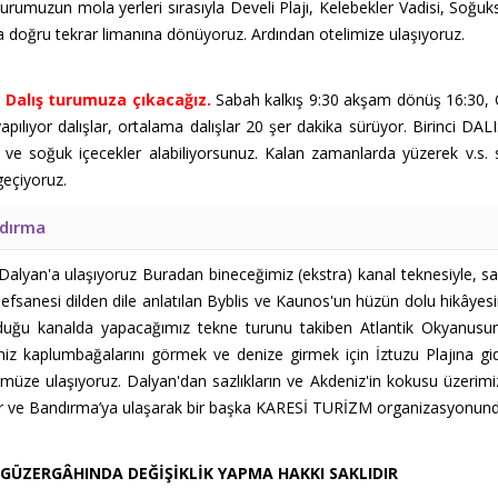
 turumuzun mola yerleri sırasıyla Develi Plajı, Kelebekler Vadisi, So
a doğru tekrar limanına dönüyoruz. Ardından otelimize ulaşıyoruz.
 Dalış turumuza çıkacağız.
Sabah kalkış 9:30 akşam dönüş 16:30, 
 yapılıyor dalışlar, ortalama dalışlar 20 şer dakika sürüyor. Birinci 
ve soğuk içecekler alabiliyorsunuz. Kalan zamanlarda yüzerek v.s. s
geçiyoruz.
ndırma
Dalyan'a ulaşıyoruz Buradan bineceğimiz (ekstra) kanal teknesiyle, saç
efsanesi dilden dile anlatılan Byblis ve Kaunos'un hüzün dolu hikâyesi
rduğu kanalda yapacağımız tekne turunu takiben Atlantik Okyanusu
niz kaplumbağalarını görmek ve denize girmek için İztuzu Plajına g
üze ulaşıyoruz. Dalyan'dan sazlıkların ve Akdeniz'in kokusu üzerimiz
r ve Bandırma’ya ulaşarak bir başka KARESİ TURİZM organizasyonun
GÜZERGÂHINDA DEĞİŞİKLİK YAPMA HAKKI SAKLIDIR