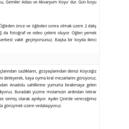
ğuksu, Gemiler Adası ve Akvaryum Koyu' dur. Gün boyu
Öğleden önce ve öğleden sonra olmak üzere 2 dalış
DALIŞ da fotoğraf ve video çekimi oluyor. Öğlen yemek
erbest vakit geçiriyorsunuz. Başka bir koyda ikinci
larından sazlıkların, gözyaşlarından denizi Köyceğiz
ni dinleyerek, kaya oyma kral mezarlarını görüyoruz.
ndan Anadolu sahillerine yumurta bırakmaya gelen
idiyoruz. Buradaki yüzme molamızın ardından tekrar
e sinmiş olarak ayrılıyor. Aydın Çine’de vereceğimiz
da görüşmek üzere vedalaşıyoruz.