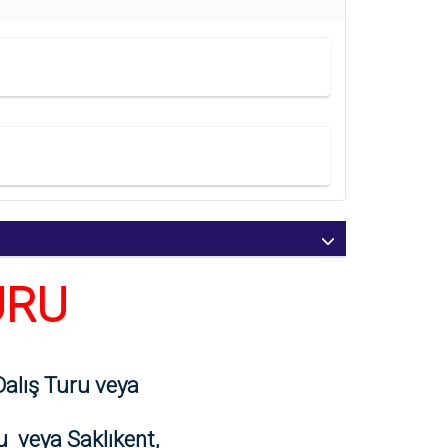
0 - 6 Yaş
5.500
,00
TL
7 - 12 Yaş
11.500
,00
TL
URU
alış Turu veya
u veya Saklıkent,