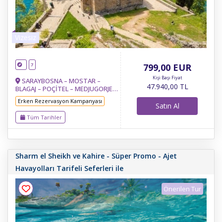
Vizesiz
7
799
,00
EUR
Kişi Başı Fiyat
SARAYBOSNA – MOSTAR –
47.940
,00
TL
BLAGAJ – POÇİTEL – MEDJUGORJE-
TREBİNJE– KOTOR – BUDVA –
Erken Rezervasyon Kampanyası
İŞKODRA-TİRAN – OHRİD - RESNE
Satın Al
& MANASTIR- TETOVA
Tüm Tarihler
(KALKANDELEN) – ÜSKÜP-BELGRAD
Sharm el Sheikh ve Kahire - Süper Promo - Ajet
Havayolları Tarifeli Seferleri ile
Önerilen Tur