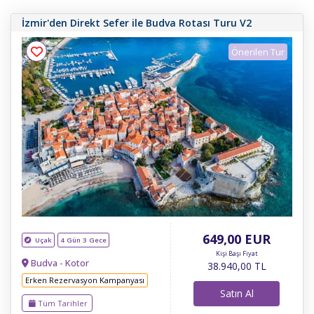
İzmir'den Direkt Sefer ile Budva Rotası Turu V2
Tur Ara
Önerilen Tur
649
,00
EUR
Uçak
4 Gün 3 Gece
Kişi Başı Fiyat
Budva - Kotor
38.940
,00
TL
Erken Rezervasyon Kampanyası
Satın Al
Tüm Tarihler