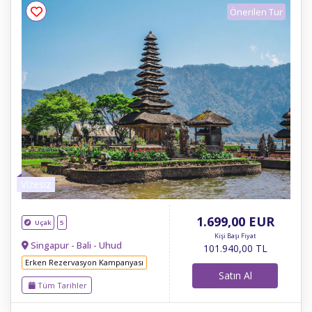
Önerilen Tur
Vizesiz
1.699
,00
EUR
Uçak
5
Kişi Başı Fiyat
Singapur - Bali - Uhud
101.940
,00
TL
Erken Rezervasyon Kampanyası
Satın Al
Tüm Tarihler