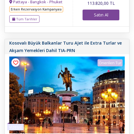
Pattaya - Bangkok - Phuket
113.820
,00
TL
Erken Rezervasyon Kampanyası
Satın Al
Tüm Tarihler
Kosovalı Büyük Balkanlar Turu AJet ile Extra Turlar ve
Akşam Yemekleri Dahil TIA-PRN
Önerilen Tur
Vizesiz