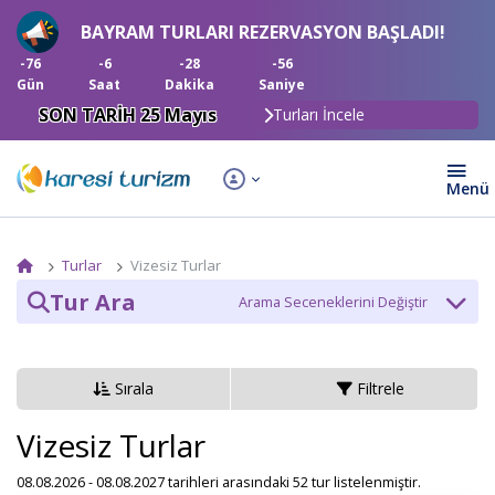
BAYRAM TURLARI REZERVASYON BAŞLADI!
-76
-6
-28
-57
Gün
Saat
Dakika
Saniye
SON TARİH 25 Mayıs
Turları İncele
Turlar
Vizesiz Turlar
Tur Ara
Tur Kategori
Sırala
Filtrele
Tarih
Vizesiz Turlar
08.08.2026 - 08.08.2027 tarihleri arasındaki 52 tur listelenmiştir.