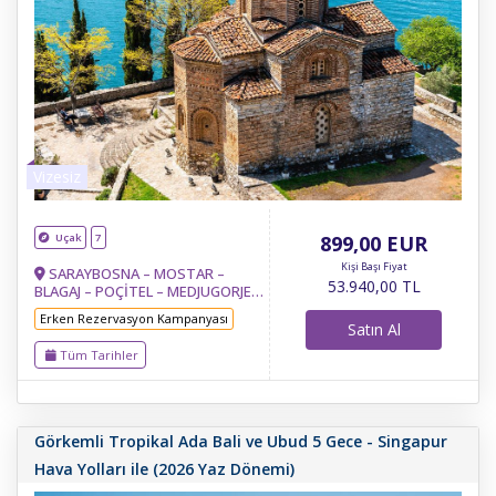
Vizesiz
Uçak
7
899
,00
EUR
Kişi Başı Fiyat
SARAYBOSNA – MOSTAR –
53.940
,00
TL
BLAGAJ – POÇİTEL – MEDJUGORJE-
TREBİNJE– KOTOR – BUDVA –
Erken Rezervasyon Kampanyası
İŞKODRA-TİRAN – OHRİD - RESNE
Satın Al
& MANASTIR- TETOVA
Tüm Tarihler
(KALKANDELEN) – ÜSKÜP-BELGRAD
Görkemli Tropikal Ada Bali ve Ubud 5 Gece - Singapur
Hava Yolları ile (2026 Yaz Dönemi)