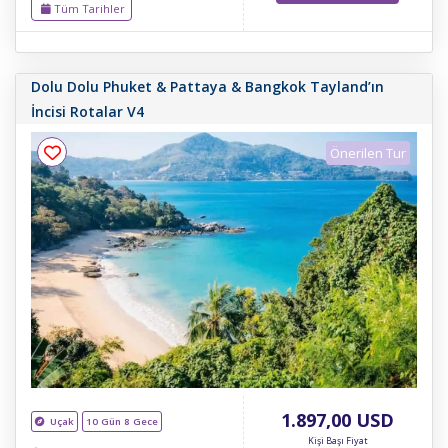
Tüm Tarihler
(KALKANDELEN) – ÜSKÜP-BELGRAD
Dolu Dolu Phuket & Pattaya & Bangkok Tayland’ın
İncisi Rotalar V4
Önerilen Tur
1.897
,00
USD
Uçak
10 Gün 8 Gece
Kişi Başı Fiyat