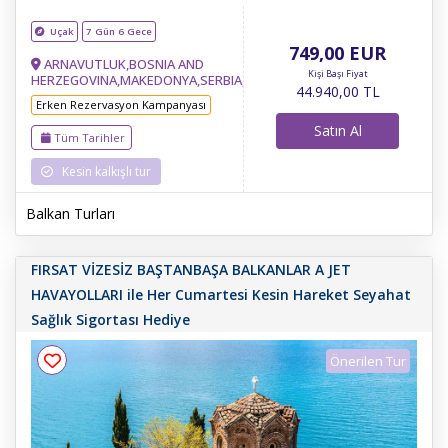
Uçak
7 Gün 6 Gece
749
,00
EUR
ARNAVUTLUK,BOSNIA AND
Kişi Başı Fiyat
HERZEGOVINA,MAKEDONYA,SERBIA,KARADAĞ
44.940
,00
TL
Erken Rezervasyon Kampanyası
Satın Al
Tüm Tarihler
Kesin kalkışlı tur
Balkan Turları
FIRSAT VİZESİZ BAŞTANBAŞA BALKANLAR A JET
HAVAYOLLARI ile Her Cumartesi Kesin Hareket Seyahat
Sağlık Sigortası Hediye
Önerilen Tur