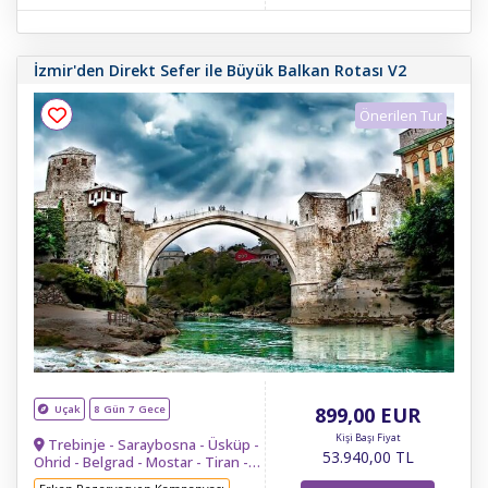
İzmir'den Direkt Sefer ile Büyük Balkan Rotası V2
Önerilen Tur
Uçak
8 Gün 7 Gece
899
,00
EUR
Kişi Başı Fiyat
Trebinje - Saraybosna - Üsküp -
53.940
,00
TL
Ohrid - Belgrad - Mostar - Tiran -
Budva - Kotor