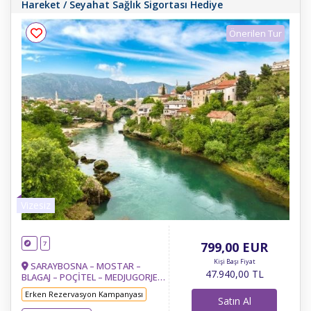
Hareket / Seyahat Sağlık Sigortası Hediye
Önerilen Tur
Vizesiz
7
799
,00
EUR
Kişi Başı Fiyat
SARAYBOSNA – MOSTAR –
47.940
,00
TL
BLAGAJ – POÇİTEL – MEDJUGORJE-
TREBİNJE– KOTOR – BUDVA –
Erken Rezervasyon Kampanyası
İŞKODRA-TİRAN – OHRİD - RESNE
Satın Al
& MANASTIR- TETOVA