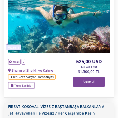
Vizesiz
525
,00
USD
Uçak
5
Kişi Başı Fiyat
Sharm el Sheikh ve Kahire
31.500
,00
TL
Erken Rezervasyon Kampanyası
Satın Al
Tüm Tarihler
FIRSAT KOSOVALI VİZESİZ BAŞTANBAŞA BALKANLAR A
Jet Havayolları ile Vizesiz / Her Çarşamba Kesin