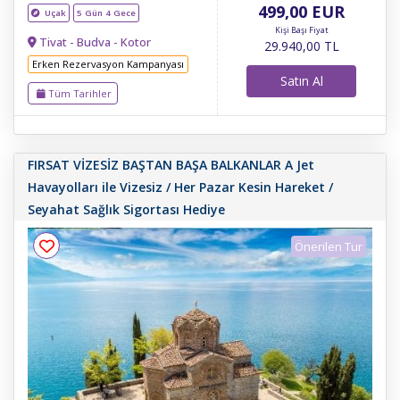
499
,00
EUR
Uçak
5 Gün 4 Gece
Kişi Başı Fiyat
Tivat - Budva - Kotor
29.940
,00
TL
Erken Rezervasyon Kampanyası
Satın Al
Tüm Tarihler
FIRSAT VİZESİZ BAŞTAN BAŞA BALKANLAR A Jet
Havayolları ile Vizesiz / Her Pazar Kesin Hareket /
Seyahat Sağlık Sigortası Hediye
Önerilen Tur