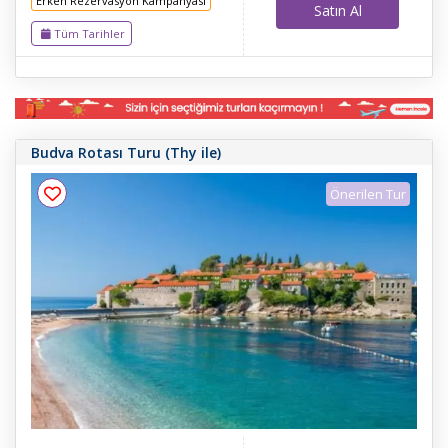
Erken Rezervasyon Kampanyası
Satın Al
Tüm Tarihler
Budva Rotası Turu (Thy ile)
Önerilen Tur