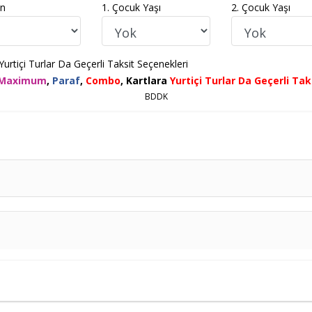
in
1. Çocuk Yaşı
2. Çocuk Yaşı
tiçi Turlar Da Geçerli Taksit Seçenekleri
Maximum
,
Paraf
,
Combo
,
Kartlara
Yurtiçi Turlar Da Geçerli Ta
BDDK
i Kişilik Odada
Tek Kişi
Ek Yatak
Kişi Başı
9.999
,00
TL
13.999
,00
TL
9.999
,00
TL
9.999
,00
TL
13.999
,00
TL
9.999
,00
TL