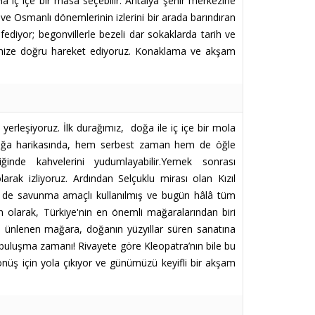
a iç içe bir masa seçebilir. Antalya şehir merkezine
 ve Osmanlı dönemlerinin izlerini bir arada barındıran
şfediyor; begonvillerle bezeli dar sokaklarda tarih ve
elimize doğru hareket ediyoruz. Konaklama ve akşam
erleşiyoruz. İlk durağımız, doğa ile iç içe bir mola
 bu doğa harikasında, hem serbest zaman hem de öğle
ğinde kahvelerini yudumlayabilir.Yemek sonrası
arak izliyoruz. Ardından Selçuklu mirası olan Kızıl
em de savunma amaçlı kullanılmış ve bugün hâlâ tüm
on olarak, Türkiye'nin en önemli mağaralarından biri
a ünlenen mağara, doğanın yüzyıllar süren sanatına
la buluşma zamanı! Rivayete göre Kleopatra’nın bile bu
nüş için yola çıkıyor ve günümüzü keyifli bir akşam