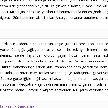
eceğimiz serbest öğle yemeği molasında dileyen misafirlerimiz doğayl
alya Kaleiçi’nde tarihi bir yolculuğa çıkıyoruz. Roma, Bizans, Selçuklu
e, Saat Kulesi gibi simgesel yapıları rehberimizin anlatımı eşliğinde ke
kiyoruz. Gün batımının altın tonları Antalya surlarına vururken, ot
 ardından Akdeniz’in antik mirasını keşfe çıkmak üzere otobüsümüze y
ıyoruz. Genişliği, çağlayan suları ve serinletici etkisiyle bilinen
irlerimiz şelale kıyısında oturup çayın huzur veren sesi eşli
varışımızda ilk olarak otobüsümüz ile Alanya Kalesi’ni panoramik ol
ıyor. Kızıl tuğlalardan inşa edilen kule, zamanında hem gözetleme h
asında Akdeniz’in mavi tonları ve tarih iç içe kadrajımıza giriyor.S
adece görselliğiyle değil, astım hastalarına şifa sunan havasıyla d
miz sonrası,
Kleopatra Plajı’nda dileyen misafirlerimiz için serin sular
ir yüzme molası veriyoruz.
Akşam saatlerinde buluşarak otelimize dö
Balıkesir / Bandırma