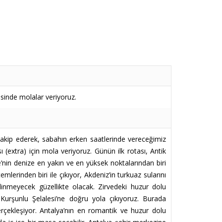
sinde molalar veriyoruz.
 takip ederek, sabahın erken saatlerinde vereceğimiz
sı (extra) için mola veriyoruz. Günün ilk rotası, Antik
e’nin denize en yakın ve en yüksek noktalarından biri
lerinden biri ile çıkıyor, Akdeniz’in turkuaz sularını
ilinmeyecek güzellikte olacak. Zirvedeki huzur dolu
 Kurşunlu Şelalesi’ne doğru yola çıkıyoruz. Burada
erçekleşiyor. Antalya’nın en romantik ve huzur dolu