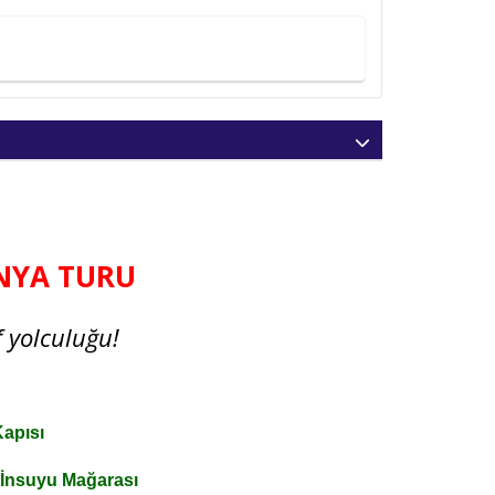
ANYA TURU
 yolculuğu!
Kapısı
- İnsuyu Mağarası