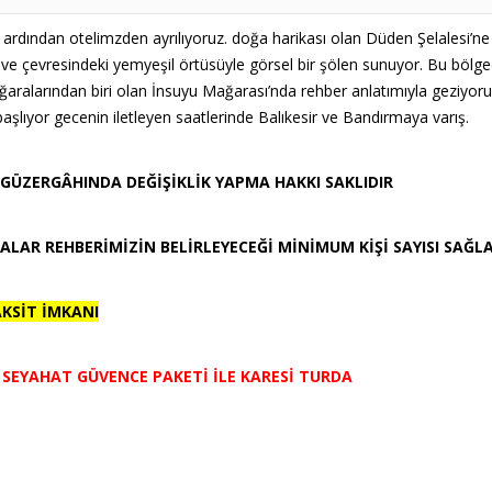
 ardından otelimzden ayrılıyoruz.
doğa harikası olan Düden Şelalesi’ne 
 ve çevresindeki yemyeşil örtüsüyle görsel bir şölen sunuyor. Bu böl
ağaralarından biri olan İnsuyu Mağarası’nda rehber anlatımıyla geziyoru
şlıyor gecenin iletleyen saatlerinde Balıkesir ve Bandırmaya varış.
GÜZERGÂHINDA DEĞİŞİKLİK YAPMA HAKKI SAKLIDIR
LAR REHBERİMİZİN BELİRLEYECEĞİ MİNİMUM KİŞİ SAYISI SAĞL
AKSİT İMKANI
du? SEYAHAT GÜVENCE PAKETİ İLE KARESİ TURDA