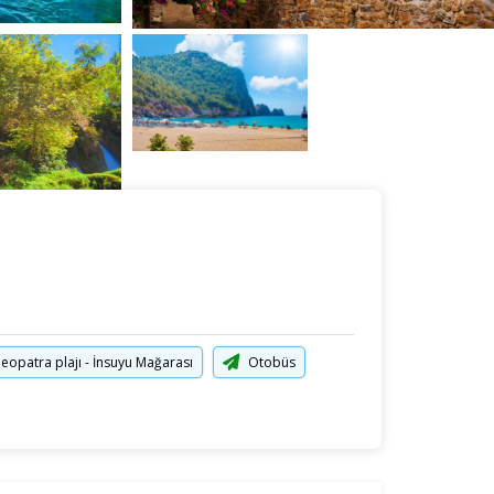
Tüm Resim ve Videolar
leopatra plajı - İnsuyu Mağarası
Otobüs