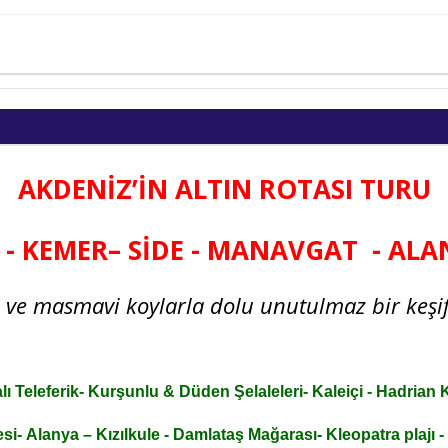
AKDENİZ’İN ALTIN ROTASI TURU
- KEMER– SİDE - MANAVGAT - AL
h ve masmavi koylarla dolu unutulmaz bir keşif
lı Teleferik-
Kurşunlu & Düden Şelaleleri-
Kaleiçi - Hadrian 
esi-
Alanya – Kızılkule - Damlataş Mağarası- Kleopatra plajı 