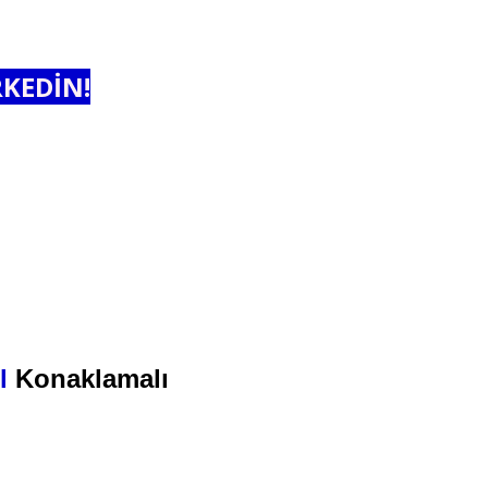
RKEDİN!
l
Konaklamalı