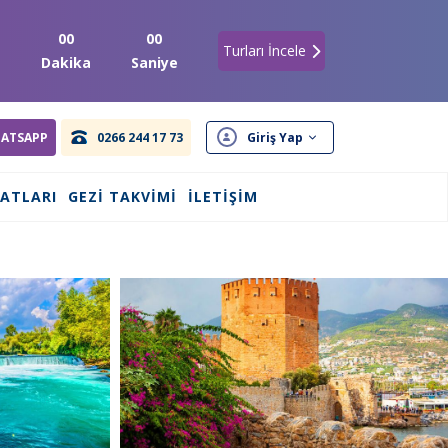
00
00
Turları İncele
t
Dakika
Saniye
ATSAPP
0266 244 17 73
Giriş Yap
SATLARI
GEZI TAKVIMI
İLETIŞIM