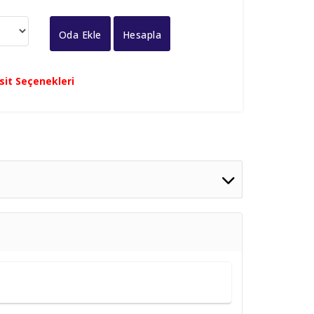
Oda Ekle
Hesapla
ksit Seçenekleri
1. Çocuk
0 - 6 Yaş
4.699
,00
TL
7 - 12 Yaş
7.349
,00
TL
0 - 6 Yaş
4.699
,00
TL
7 - 12 Yaş
7.349
,00
TL