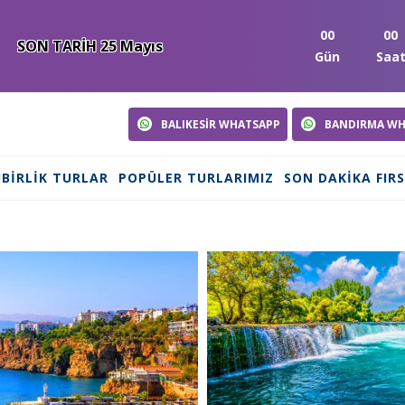
00
00
SON TARİH 25 Mayıs
Gün
Saa
BALIKESİR WHATSAPP
BANDIRMA WH
BIRLIK TURLAR
POPÜLER TURLARIMIZ
SON DAKIKA FIR