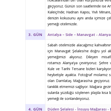
noktalarından biri olan Kurşunlu’da ver
geçiyoruz. Günün son saatlerinde ise Ant
Kaleiçi’nde; Hadrian Kapısı, Yivli Minar
denizin kokusunu aynı anda içimize çe
yemeği otelimizde.
Antalya – Side – Manavgat - Alanya
3. GÜN
Sabah otelimizde alacağımız kahvaltının
için Manavgat Şelalesi’ne doğru yol al
yemeğimizi alıyoruz. Dileyen misaf
rotamızı Alanya’ya çeviriyoruz. Şehre 
Kule ve Tarihi Tersane bizleri karşıl
heybetiyle ayakta. Fotoğraf molamız sır
olan Damlataş Mağarası’na geçiyoruz. S
tanıklık etmemizi sağlıyor. Mağara gezi
sularda yüzdüğü söylenen plajda kısa b
yemeği ile sonlandırıyoruz.
Düden Şelalesi - İnsuyu Mağarası - 
4. GÜN