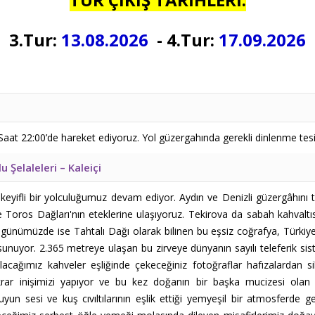
3.Tur:
13.08.2026
- 4.Tur:
17.09.2026
Saat 22:00’de hareket ediyoruz. Yol güzergahında gerekli dinlenme tesi
u Şelaleleri – Kaleiçi
u keyifli bir yolculuğumuz devam ediyor. Aydın ve Denizli güzergâhını
ikte Toros Dağları'nın eteklerine ulaşıyoruz. Tekirova da sabah kahvaltı
n, günümüzde ise Tahtalı Dağı olarak bilinen bu eşsiz coğrafya, Türkiy
unuyor. 2.365 metreye ulaşan bu zirveye dünyanın sayılı teleferik sistem
 alacağımız kahveler eşliğinde çekeceğiniz fotoğraflar hafızalardan s
tekrar inişimizi yapıyor ve bu kez doğanın bir başka mucizesi olan
n sesi ve kuş cıvıltılarının eşlik ettiği yemyeşil bir atmosferde g