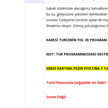
Sabah otelimizde alacağımız kahvaltının
bu su, gökyüzüne yükselen damlacıkları
sonrası Türkiye’nin turizme açılan ilk m
fırsatımız oluyor. Dönüş yolculuğumuz ba
KARESİ TURİZMİN YOL VE PROGRAM 
NOT: TUR PROGRAMIMIZDAKİ EKSTRA
KREDİ KARTINA PEŞİN FİYATINA 3 T
Tatil Planınızda Değişiklik mi Ol
Sorun Değil,