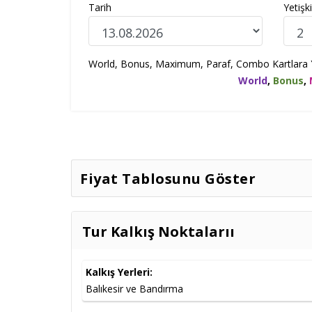
Tarih
Yetişk
World, Bonus, Maximum, Paraf, Combo Kartlara Yur
World
,
Bonus
,
Fiyat Tablosunu Göster
İk
Tarih
Müsaitlik
Tur Kalkış Noktalarıı
13.08.2026
Müsait
Kalkış Yerleri:
Balıkesir ve Bandırma
17.09.2026
Müsait