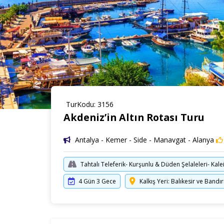
TurKodu: 3156
Akdeniz’in Altın Rotası Turu
Antalya - Kemer - Side - Manavgat - Alanya
Tahtalı Teleferik- Kurşunlu & Düden Şelaleleri- Kale
4 Gün 3 Gece
Kalkış Yeri: Balıkesir ve Band