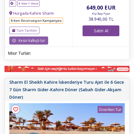
8 Gün 7 Gece
649
,00
EUR
Hurgada Kahire Sharm
Kişi Başı Fiyat
38.940
,00
TL
Erken Rezervasyon Kampanyası
Satın Al
Tüm Tarihler
Kesin kalkışlı tur
Mısır Turları
Sharm El Sheikh Kahire İskenderiye Turu Ajet ile 6 Gece
7 Gün Sharm Gider-Kahire Döner (Sabah Gider-Akşam
Döner)
Önerilen Tur