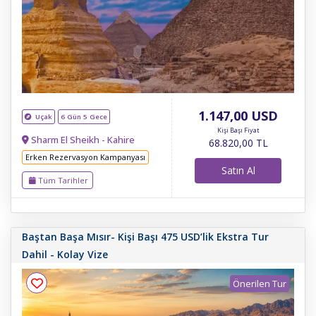
1.147
,00
USD
Uçak
6 Gün 5 Gece
Kişi Başı Fiyat
Sharm El Sheikh - Kahire
68.820
,00
TL
Erken Rezervasyon Kampanyası
Satın Al
Tüm Tarihler
Baştan Başa Mısır- Kişi Başı 475 USD’lik Ekstra Tur
Dahil - Kolay Vize
Önerilen Tur