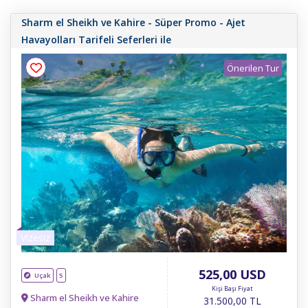
Sharm el Sheikh ve Kahire - Süper Promo - Ajet
Tur Ara
Havayolları Tarifeli Seferleri ile
Önerilen Tur
Vizesiz
525
,00
USD
Uçak
5
Kişi Başı Fiyat
Sharm el Sheikh ve Kahire
31.500
,00
TL