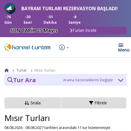
BAYRAM TURLARI REZERVASYON BAŞLADI!
-76
-20
-51
-9
Gün
Saat
Dakika
Saniye
SON TARİH 25 Mayıs
Turları İncele
Turlar
Mısır Turları
Tur Ara
Tur Kategori
Sırala
Filtrele
Tarih
Mısır Turları
08.08.2026 - 08.08.2027 tarihleri arasındaki 11 tur listelenmiştir.