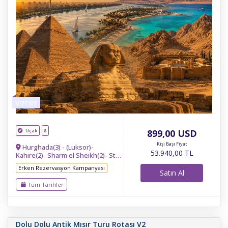
Vizesiz
Uçak
8
899
,00
USD
Kişi Başı Fiyat
Hurghada(3) - (Luksor)-
53.940
,00
TL
Kahire(2)- Sharm el Sheikh(2)- St
Catherine- Dahab(1)
Erken Rezervasyon Kampanyası
Satın Al
Tüm Tarihler
Dolu Dolu Antik Mısır Turu Rotası V2