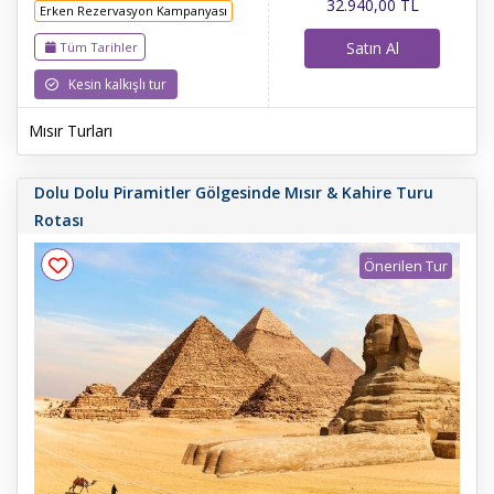
32.940
,00
TL
Erken Rezervasyon Kampanyası
Satın Al
Tüm Tarihler
Kesin kalkışlı tur
Mısır Turları
Dolu Dolu Piramitler Gölgesinde Mısır & Kahire Turu
Rotası
Önerilen Tur