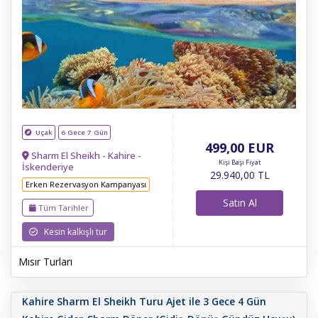
Uçak
6 Gece 7 Gün
499
,00
EUR
Sharm El Sheikh - Kahire -
Kişi Başı Fiyat
İskenderiye
29.940
,00
TL
Erken Rezervasyon Kampanyası
Satın Al
Tüm Tarihler
Kesin kalkışlı tur
Mısır Turları
Kahire Sharm El Sheikh Turu Ajet ile 3 Gece 4 Gün