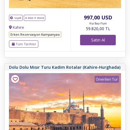
997
,00
USD
Uçak
4 Gün 3 Gece
Kişi Başı Fiyat
Kahire
59.820
,00
TL
Erken Rezervasyon Kampanyası
Satın Al
Tüm Tarihler
Dolu Dolu Mısır Turu Kadim Rotalar (Kahire-Hurghada)
Önerilen Tur