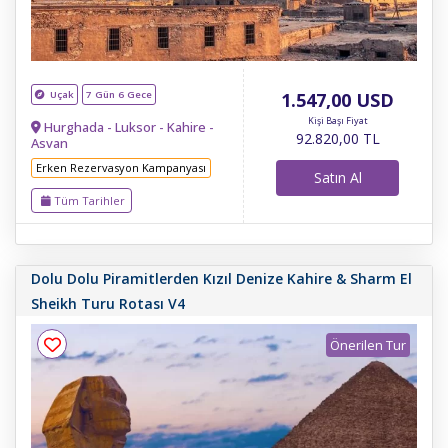
Uçak
7 Gün 6 Gece
1.547
,00
USD
Kişi Başı Fiyat
Hurghada - Luksor - Kahire -
92.820
,00
TL
Asvan
Erken Rezervasyon Kampanyası
Satın Al
Tüm Tarihler
Dolu Dolu Piramitlerden Kızıl Denize Kahire & Sharm El
Sheikh Turu Rotası V4
Önerilen Tur