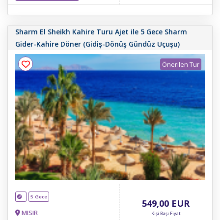
Sharm El Sheikh Kahire Turu Ajet ile 5 Gece Sharm
Gider-Kahire Döner (Gidiş-Dönüş Gündüz Uçuşu)
Önerilen Tur
5 Gece
549
,00
EUR
MISIR
Kişi Başı Fiyat