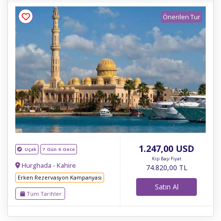
Önerilen Tur
1.247
,00
USD
Uçak
7 Gün 6 Gece
Kişi Başı Fiyat
Hurghada - Kahire
74.820
,00
TL
Erken Rezervasyon Kampanyası
Satın Al
Tüm Tarihler