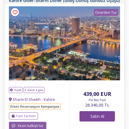
Kahire Gider-Sharm Döner (Gidiş-Dönüş Gündüz Uçuşu)
Önerilen Tur
Uçak
3 Gece 4 gün
439
,00
EUR
Sharm El Sheikh - Kahire
Kişi Başı Fiyat
26.340
,00
TL
Erken Rezervasyon Kampanyası
Satın Al
Tüm Tarihler
Kesin kalkışlı tur