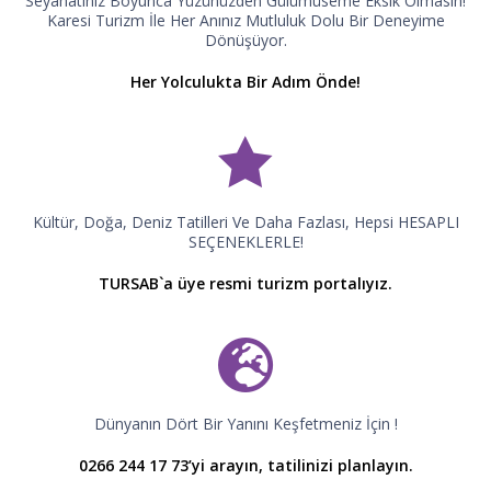
Seyahatiniz Boyunca Yüzünüzden Gülümüseme Eksik Olmasın!
Karesi Turizm İle Her Anınız Mutluluk Dolu Bir Deneyime
Dönüşüyor.
Her Yolculukta Bir Adım Önde!
Kültür, Doğa, Deniz Tatilleri Ve Daha Fazlası, Hepsi HESAPLI
SEÇENEKLERLE!
TURSAB`a üye resmi turizm portalıyız.
Dünyanın Dört Bir Yanını Keşfetmeniz İçin !
0266 244 17 73’yi arayın, tatilinizi planlayın.