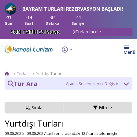
BAYRAM TURLARI REZERVASYON BAŞLADI!
-77
-14
-54
-12
Gün
Saat
Dakika
Saniye
SON TARİH 25 Mayıs
Turları İncele
Turlar
Yurtdışı Turları
Tur Ara
Tur Kategori
Sırala
Filtrele
Tarih
Yurtdışı Turları
09.08.2026 - 09.08.2027 tarihleri arasındaki 127 tur listelenmiştir.