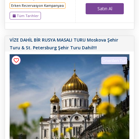
TREBİNJE– KOTOR – BUDVA –
Erken Rezervasyon Kampanyası
İŞKODRA-TİRAN – OHRİD - RESNE
Satın Al
& MANASTIR- TETOVA
Tüm Tarihler
(KALKANDELEN) – ÜSKÜP-BELGRAD
VİZE DAHİL BİR RUSYA MASALI TURU Moskova Şehir
Turu & St. Petersburg Şehir Turu Dahil!!!
Önerilen Tur