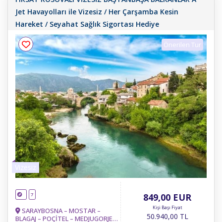
Jet Havayolları ile Vizesiz / Her Çarşamba Kesin
Hareket / Seyahat Sağlık Sigortası Hediye
Önerilen Tur
Vizesiz
7
849
,00
EUR
Kişi Başı Fiyat
SARAYBOSNA – MOSTAR –
50.940
,00
TL
BLAGAJ – POÇİTEL – MEDJUGORJE-