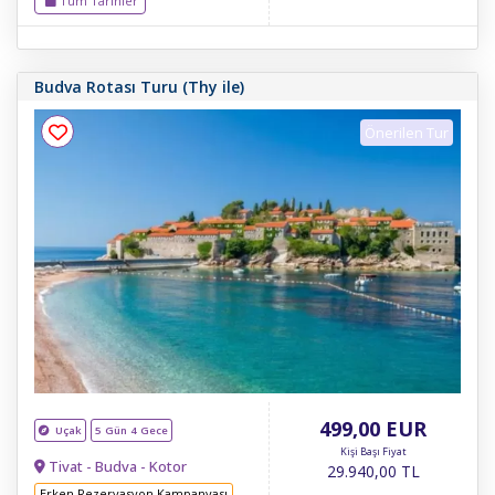
Tüm Tarihler
Budva Rotası Turu (Thy ile)
Önerilen Tur
499
,00
EUR
Uçak
5 Gün 4 Gece
Kişi Başı Fiyat
Tivat - Budva - Kotor
29.940
,00
TL
Erken Rezervasyon Kampanyası