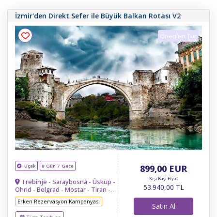
İzmir'den Direkt Sefer ile Büyük Balkan Rotası V2
Tur Ara
Önerilen Tur
Uçak
8 Gün 7 Gece
899
,00
EUR
Kişi Başı Fiyat
Trebinje - Saraybosna - Üsküp -
53.940
,00
TL
Ohrid - Belgrad - Mostar - Tiran -
Budva - Kotor
Erken Rezervasyon Kampanyası
Satın Al