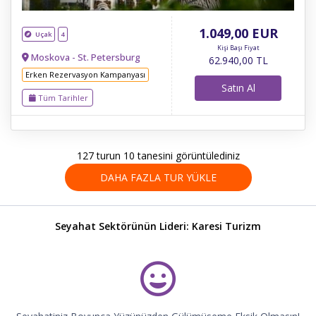
1.049
,00
EUR
Uçak
4
Kişi Başı Fiyat
Moskova - St. Petersburg
62.940
,00
TL
Erken Rezervasyon Kampanyası
Satın Al
Tüm Tarihler
127 turun 10 tanesini görüntülediniz
DAHA FAZLA TUR YÜKLE
Seyahat Sektörünün Lideri: Karesi Turizm