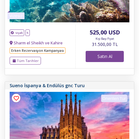
Vizesiz
525
,00
USD
Uçak
5
Kişi Başı Fiyat
Sharm el Sheikh ve Kahire
31.500
,00
TL
Erken Rezervasyon Kampanyası
Satın Al
Tüm Tarihler
Sueno İspanya & Endülüs gnc Turu
Önerilen Tur