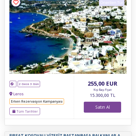
Önerilen Tur
255
,00
EUR
2 Gece 3 Gün
Kişi Başı Fiyat
Leros
15.300
,00
TL
Erken Rezervasyon Kampanyası
Satın Al
Tüm Tarihler
FIRSAT KOSOVALI VİZESİZ BAŞTANBAŞA BALKANLAR A