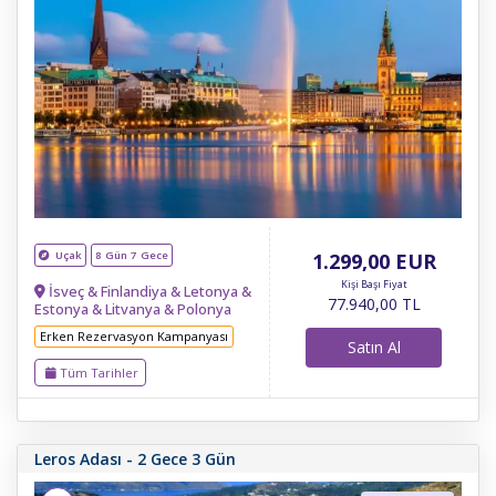
Uçak
8 Gün 7 Gece
1.299
,00
EUR
Kişi Başı Fiyat
İsveç & Finlandiya & Letonya &
77.940
,00
TL
Estonya & Litvanya & Polonya
Erken Rezervasyon Kampanyası
Satın Al
Tüm Tarihler
Leros Adası - 2 Gece 3 Gün