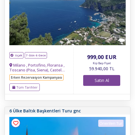
Uçak
7 Gün 6 Gece
999
,00
EUR
Kişi Başı Fiyat
Milano , Portofino, Floransa ,
59.940
,00
TL
Toscano (Pisa, Siena), Castel
Gandolfo, Nemi Köyü, Albano Gölü,
Erken Rezervasyon Kampanyası
Roma , Capri, Bologna , Venedik ,
Satın Al
Verona, Garda Gölü, Sirminone,
Tüm Tarihler
Venedik Outlet
6 Ülke Baltık Başkentleri Turu gnc
Önerilen Tur