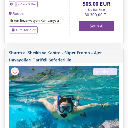
505
,00
EUR
4 Gece 5 Gün
Kişi Başı Fiyat
Rodos
30.300
,00
TL
Erken Rezervasyon Kampanyası
Satın Al
Tüm Tarihler
Sharm el Sheikh ve Kahire - Süper Promo - Ajet
Havayolları Tarifeli Seferleri ile
Önerilen Tur