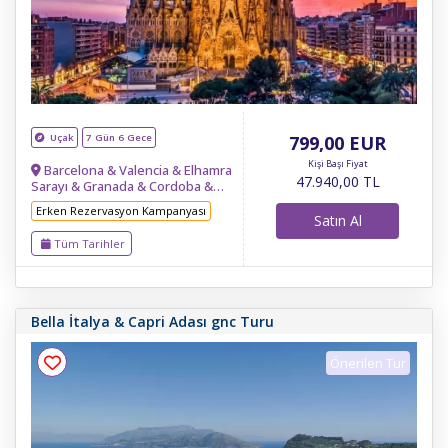
Uçak
7 Gün 6 Gece
799
,00
EUR
Kişi Başı Fiyat
Barcelona & Valencia & Elhamra
47.940
,00
TL
Sarayı & Granada & Cordoba &
Sevilla & Las Rozas Village Outlet &
Erken Rezervasyon Kampanyası
Toledo & Madrid
Satın Al
Tüm Tarihler
Bella İtalya & Capri Adası gnc Turu
Önerilen Tur