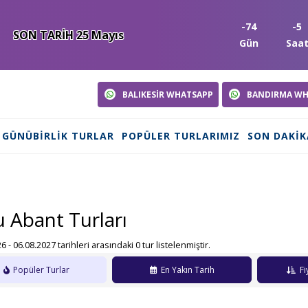
-74
-5
SON TARİH 25 Mayıs
Gün
Saa
BALIKESİR WHATSAPP
BANDIRMA WH
GÜNÜBIRLIK TURLAR
POPÜLER TURLARIMIZ
SON DAKIK
 Abant Turları
6 - 06.08.2027 tarihleri arasındaki 0 tur listelenmiştir.
Popüler Turlar
En Yakın Tarih
Fi