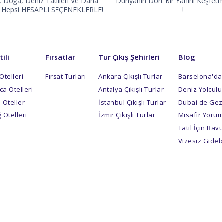
, Doğa, Deniz Tatilleri Ve Daha
Dünyanın Dört Bir Yanını Keşfetm
ı, Hepsi HESAPLI SEÇENEKLERLE!
!
tili
Fırsatlar
Tur Çıkış Şehirleri
Blog
Otelleri
Fırsat Turları
Ankara Çıkışlı Turlar
Barselona'da
a Otelleri
Antalya Çıkışlı Turlar
Deniz Yolculu
 Oteller
İstanbul Çıkışlı Turlar
Dubai'de Gezi
 Otelleri
İzmir Çıkışlı Turlar
Misafir Yorum
Tatil İçin Ba
Vizesiz Gideb