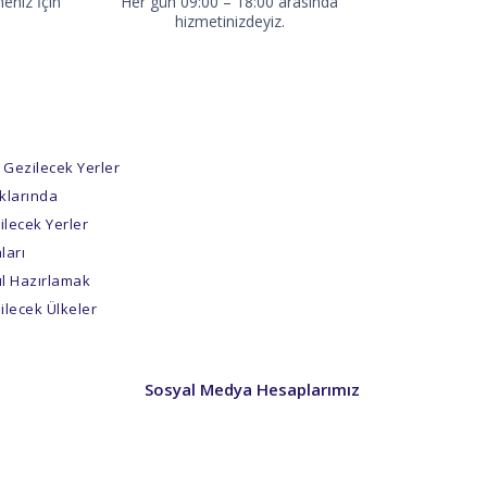
eniz İçin
Her gün 09:00 – 18:00 arasında
hizmetinizdeyiz.
 Gezilecek Yerler
klarında
lecek Yerler
ları
vul Hazırlamak
ilecek Ülkeler
Sosyal Medya Hesaplarımız