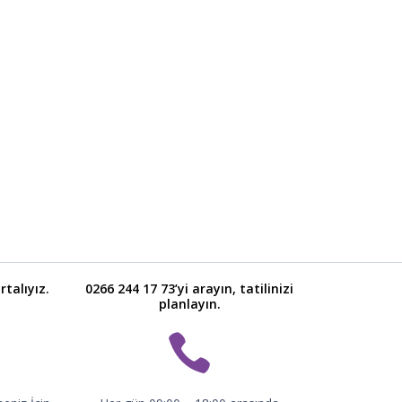
talıyız.
0266 244 17 73’yi arayın, tatilinizi
planlayın.