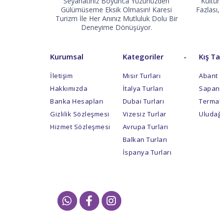
Seyahatiniz Boyunca Yüzünüzden
Kültür
Gülümüseme Eksik Olmasın! Karesi
Fazlas
Turizm İle Her Anınız Mutluluk Dolu Bir
Deneyime Dönüşüyor.
Kurumsal
Kategoriler
-
Kış Ta
İletişim
Mısır Turları
Abant 
Hakkımızda
İtalya Turları
Sapanc
Banka Hesapları
Dubai Turları
Termal
Gizlilik Sözleşmesi
Vizesiz Turlar
Uludağ
Hizmet Sözleşmesi
Avrupa Turları
Balkan Turları
İspanya Turları