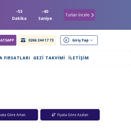
-53
-40
Turları İncele
t
Dakika
Saniye
ATSAPP
0266 244 17 73
Giriş Yap
A FIRSATLARI
GEZI TAKVIMI
İLETIŞIM
yata Göre Artan
Fiyata Göre Azalan