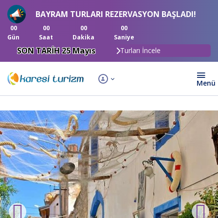
BAYRAM TURLARI REZERVASYON BAŞLADI!
00
00
00
00
Gün
Saat
Dakika
Saniye
SON TARİH 25 Mayıs
Turları İncele