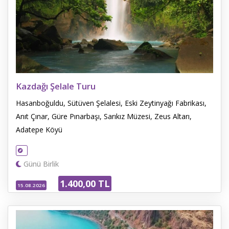
Kazdağı Şelale Turu
Hasanboğuldu, Sütüven Şelalesi, Eski Zeytinyağı Fabrikası,
Anıt Çınar, Güre Pınarbaşı, Sarıkız Müzesi, Zeus Altarı,
Adatepe Köyü
Günü Birlik
1.400
,00
TL
15.08.2026