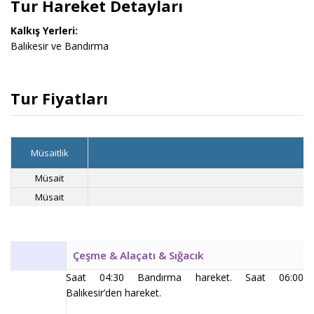
Tur Hareket Detayları
Kalkış Yerleri:
Balıkesir ve Bandırma
Tur Fiyatları
Müsaitlik
Müsait
1
Müsait
1
Çeşme & Alaçatı & Sığacık
Saat 04:30 Bandırma hareket. Saat 06:00
Balıkesir’den hareket.