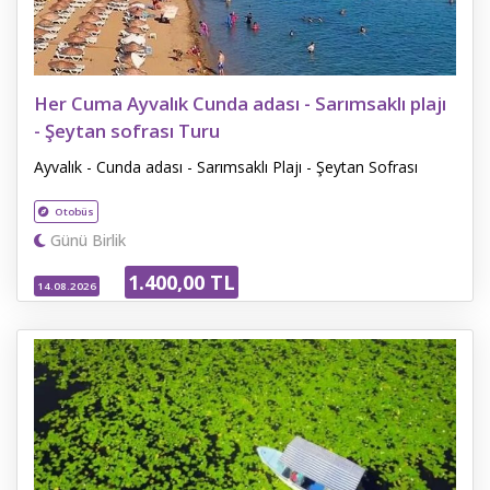
Her Cuma Ayvalık Cunda adası - Sarımsaklı plajı
- Şeytan sofrası Turu
Ayvalık - Cunda adası - Sarımsaklı Plajı - Şeytan Sofrası
Otobüs
Günü Birlik
1.400
,00
TL
14.08.2026