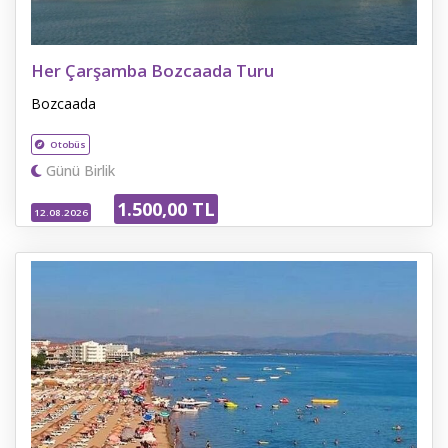
Her Çarşamba Bozcaada Turu
Bozcaada
Otobüs
Günü Birlik
1.500
,00
TL
12.08.2026