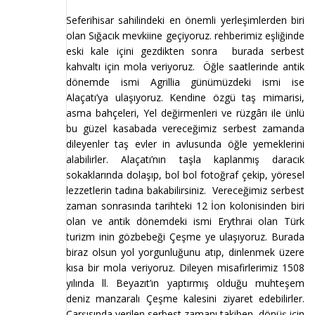
Seferihisar sahilindeki en önemli yerleşimlerden biri
olan Sığacık mevkiine geçiyoruz. rehberimiz eşliğinde
eski kale içini gezdikten sonra burada serbest
kahvaltı için mola veriyoruz. Öğle saatlerinde antik
dönemde ismi Agrillia günümüzdeki ismi ise
Alaçatı’ya ulaşıyoruz. Kendine özgü taş mimarisi,
asma bahçeleri, Yel değirmenleri ve rüzgârı ile ünlü
bu güzel kasabada vereceğimiz serbest zamanda
dileyenler taş evler in avlusunda öğle yemeklerini
alabilirler. Alaçatı’nın taşla kaplanmış daracık
sokaklarında dolaşıp, bol bol fotoğraf çekip, yöresel
lezzetlerin tadına bakabilirsiniz. Vereceğimiz serbest
zaman sonrasında
tarihteki 12 İon kolonisinden biri
olan ve antik dönemdeki ismi Erythrai olan Türk
turizm inin gözbebeği Çeşme ye ulaşıyoruz. Burada
biraz olsun yol yorgunluğunu atıp, dinlenmek üzere
kısa bir mola veriyoruz. Dileyen misafirlerimiz 1508
yılında ll. Beyazıt’ın yaptırmış olduğu muhteşem
deniz manzaralı Çeşme kalesini ziyaret edebilirler.
Çarşısında verilen serbest zamanı takiben, dönüş için