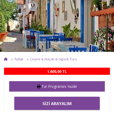
Turlar
Çeşme & Alaçatı & Sığacık Turu
1.600
,00
TL
Tur Programını Yazdır
SIZI ARAYALIM