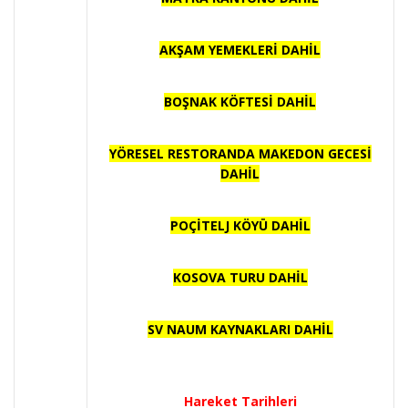
AKŞAM YEMEKLERİ DAHİL
BOŞNAK KÖFTESİ DAHİL
YÖRESEL RESTORANDA MAKEDON GECESİ
DAHİL
POÇİTELJ KÖYÜ DAHİL
KOSOVA TURU DAHİL
SV NAUM KAYNAKLARI DAHİL
Hareket Tarihleri