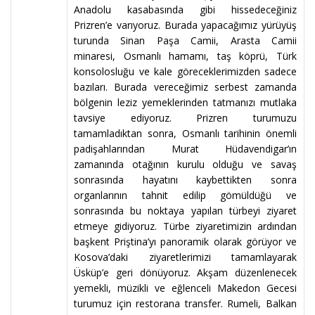
Anadolu kasabasında gibi hissedeceğiniz
Prizren’e varıyoruz. Burada yapacağımız yürüyüş
turunda Sinan Paşa Camii, Arasta Camii
minaresi, Osmanlı hamamı, taş köprü, Türk
konsolosluğu ve kale göreceklerimizden sadece
bazıları. Burada vereceğimiz serbest zamanda
bölgenin leziz yemeklerinden tatmanızı mutlaka
tavsiye ediyoruz. Prizren turumuzu
tamamladıktan sonra, Osmanlı tarihinin önemli
padişahlarından Murat Hüdavendigar’ın
zamanında otağının kurulu olduğu ve savaş
sonrasında hayatını kaybettikten sonra
organlarının tahnit edilip gömüldüğü ve
sonrasında bu noktaya yapılan türbeyi ziyaret
etmeye gidiyoruz. Türbe ziyaretimizin ardından
başkent Priştina’yı panoramik olarak görüyor ve
Kosova’daki ziyaretlerimizi tamamlayarak
Üsküp’e geri dönüyoruz. Akşam düzenlenecek
yemekli, müzikli ve eğlenceli Makedon Gecesi
turumuz için restorana transfer. Rumeli, Balkan