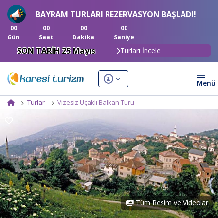
BAYRAM TURLARI REZERVASYON BAŞLADI!
00
00
00
00
Gün
Saat
Dakika
Saniye
SON TARİH 25 Mayıs
Turları İncele
Turlar
Vizesiz Uçaklı Balkan Turu
Tüm Resim ve Videolar