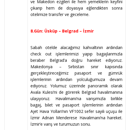
ve Makedon ezgileri ile hem yemeklerin keyfini
çıkarıp hem de doyasıya eğlendikten sonra
otelimize transfer ve geceleme.
8.Gün: Üsküp – Belgrad – İzmir
Sabah otelde alacağımız kahvaltının ardından
check out işlemlerimizi yapıp bagajlarımızla
beraber Belgrad’a doğru hareket ediyoruz.
Makedonya – Sırbistan sınır kapısında
gerçekleştireceğimiz pasaport ve gümrük
işlemlerinin ardından yolculuğumuza devam
ediyoruz. Yolumuz üzerinde panoramik olarak
Avala Kulesi’ni de görerek Belgrad havalimanına
ulaşıyoruz. Havalimanı’na varışımızla birlikle
bagaj, bilet ve pasaport işlemlerinin ardından
Ajet Hava Yolları’nın VF1002 sefer sayılı uçuşu ile
İzmir Adnan Menderese Havalimanı’na hareket.
İzmir’e varış ve turumuzun sonu.