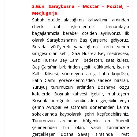
3.Gün: Saraybosna – Mostar – Pocitelj –
Medjugorje
Sabah otelde alacağımız kahvaltının ardından
check out işlemlerimizi tamamlayıp
bagajlarımızla beraber otelden ayrılıyoruz. İlk
olarak Saraybosna’nın Baş Çarşısına gidiyoruz.
Burada yürüyerek yapacağımız turda şehrin
simgesi olan sebil, Gazi Hüsrev Bey medresesi,
Gazi Hüsrev Bey Camii, bedesten, saat kulesi,
Baş Çarşı’nın birbirinden çeşitli dükkanları, İsa’nın
Kalbi Kilisesi, sönmeyen ateş, Latin köprüsü,
Fatih Camii göreceklerimizden sadece bazıları.
Yürüyüş turumuzun ardından Bosna’ya özgü
kafelerde Boşnak kahvesi içebilir, muhteşem
Boşnak böreği ile kendinizden geçebilir veya
şehrin Avrupai ve Osmanlı döneminden kalma
sokaklarında kaybolarak şehri keşfedebilirsiniz.
Turumuzun ardından bölgenin en önemli
şehirlerinden biri olan, yakın tarihimizde
gerçekleşen Bosna Savaşı sırasında Hırvat