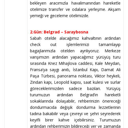
bekleyen aracımızla havalimanından hareketle
otelimize transfer ve odalara yerleşme. Akşam
yemeği ve geceleme otelimizde.
2.Gün: Belgrad – Saraybosna
Sabah otelde alacağımız kahvaltının ardından
check out işlemlerimizi tamamlayıp
bagajlarımızla otelden ayrılıyoruz. Merkeze
varışımızın ardından yapacağımız yürüyüş turu
sırasında Knez Mihajlova caddesi, Kale Meydan,
Fransa’ya saygı anıtı, İstanbul Kapı, Damat Ali
Paşa Türbesi, panorama noktası, Viktor heykeli,
Zindan kapı, Leopold kapısı, saat kulesi ve surlar
göreceklerimizden sadece bazıları. Yürüyüş
turumuzun ardından Belgrad’ın hareketli
sokaklarında dolaşabilir, rehberinizin önereceği
dondurmacıda değişik dondurma lezzetlerinin
tadına bakabilir veya çevreyi ve şehri seyrederek
keyifli birer kahve içebilirsiniz. Turumuzun
ardından rehberimizin bildireceği yer ve zamanda