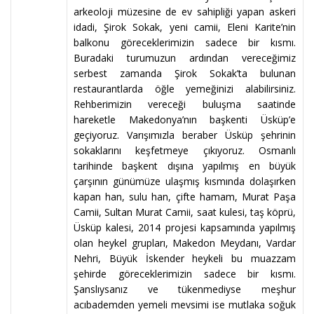
arkeoloji müzesine de ev sahipliği yapan askeri
idadi, Şirok Sokak, yeni camii, Eleni Karite’nin
balkonu göreceklerimizin sadece bir kısmı.
Buradaki turumuzun ardından vereceğimiz
serbest zamanda Şirok Sokak’ta bulunan
restaurantlarda öğle yemeğinizi alabilirsiniz.
Rehberimizin vereceği buluşma saatinde
hareketle Makedonya’nın başkenti Üsküp’e
geçiyoruz. Varışımızla beraber Üsküp şehrinin
sokaklarını keşfetmeye çıkıyoruz. Osmanlı
tarihinde başkent dışına yapılmış en büyük
çarşının günümüze ulaşmış kısmında dolaşırken
kapan han, sulu han, çifte hamam, Murat Paşa
Camii, Sultan Murat Camii, saat kulesi, taş köprü,
Üsküp kalesi, 2014 projesi kapsamında yapılmış
olan heykel grupları, Makedon Meydanı, Vardar
Nehri, Büyük İskender heykeli bu muazzam
şehirde göreceklerimizin sadece bir kısmı.
Şanslıysanız ve tükenmediyse meşhur
acıbademden yemeli mevsimi ise mutlaka soğuk