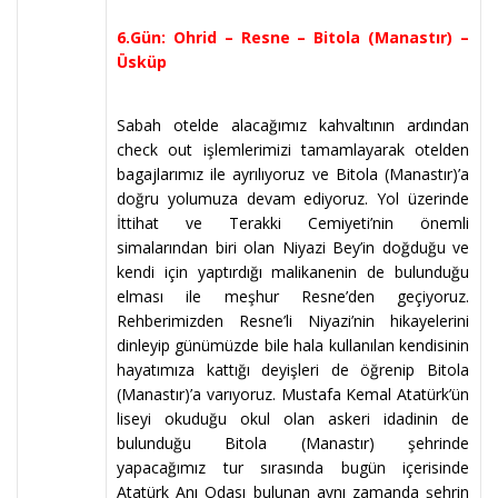
6.Gün: Ohrid – Resne – Bitola (Manastır) –
Üsküp
Sabah otelde alacağımız kahvaltının ardından
check out işlemlerimizi tamamlayarak otelden
bagajlarımız ile ayrılıyoruz ve Bitola (Manastır)’a
doğru yolumuza devam ediyoruz. Yol üzerinde
İttihat ve Terakki Cemiyeti’nin önemli
simalarından biri olan Niyazi Bey’in doğduğu ve
kendi için yaptırdığı malikanenin de bulunduğu
elması ile meşhur Resne’den geçiyoruz.
Rehberimizden Resne’li Niyazi’nin hikayelerini
dinleyip günümüzde bile hala kullanılan kendisinin
hayatımıza kattığı deyişleri de öğrenip Bitola
(Manastır)’a varıyoruz. Mustafa Kemal Atatürk’ün
liseyi okuduğu okul olan askeri idadinin de
bulunduğu Bitola (Manastır) şehrinde
yapacağımız tur sırasında bugün içerisinde
Atatürk Anı Odası bulunan aynı zamanda şehrin