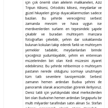
için çok önemli olan ailelerin malikaneleri, Aziz
Tripun Kilisesi, Ortodoks kilisesi, meydanlar ve
güzel hikayeleri görüp duyacaklarımızdan sadece
bazıları. Bu şehirde vereceğimiz serbest
zamanda mevsim ve hava uygun ise
merdivenlerden surların en tepesindeki şapele
çıkabilir ve buradan muhteşem manzara
fotoğrafları çekebilir, şehrin dar sokaklarında
bulunan kokuları takip ederek farklı ve muhteşem
yemekler tadabilir, meydanlardan birinde
içeceğinizi yudumlayabilir, şehrin en enteresan
müzelerinden biri olan Kedi müzesini ziyaret
edebilirsiniz. Bu şehirde rehberinize o muhteşem
pastanın nerede olduğunu sormayı unutmayın
tüm tatlı sevenlere tavsiyemizdir. Serbest
zamanın hemen ardından Budva şehrini de
panoramik olarak aracımızdan görerek ilerliyoruz.
Deniz tatili için yurtdışındaki ideal merkezlerden
biri olan Budva’nın hemen ardından Singapurlu bir
multi milyarder tarafından satın alınan Sv. Stefan