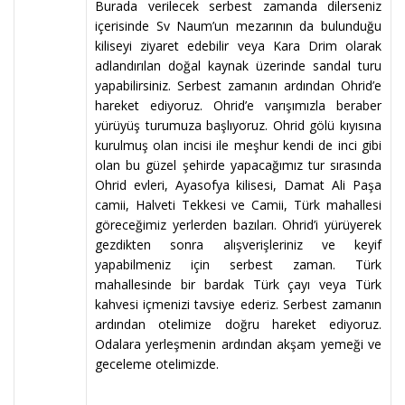
Burada verilecek serbest zamanda dilerseniz
içerisinde Sv Naum’un mezarının da bulunduğu
kiliseyi ziyaret edebilir veya Kara Drim olarak
adlandırılan doğal kaynak üzerinde sandal turu
yapabilirsiniz. Serbest zamanın ardından Ohrid’e
hareket ediyoruz. Ohrid’e varışımızla beraber
yürüyüş turumuza başlıyoruz. Ohrid gölü kıyısına
kurulmuş olan incisi ile meşhur kendi de inci gibi
olan bu güzel şehirde yapacağımız tur sırasında
Ohrid evleri, Ayasofya kilisesi, Damat Ali Paşa
camii, Halveti Tekkesi ve Camii, Türk mahallesi
göreceğimiz yerlerden bazıları. Ohrid’i yürüyerek
gezdikten sonra alışverişleriniz ve keyif
yapabilmeniz için serbest zaman. Türk
mahallesinde bir bardak Türk çayı veya Türk
kahvesi içmenizi tavsiye ederiz. Serbest zamanın
ardından otelimize doğru hareket ediyoruz.
Odalara yerleşmenin ardından akşam yemeği ve
geceleme otelimizde.