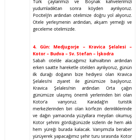
Türk çaylarımızı ve Boşnak kahvelerimizi
yudumladıktan sonra köyden ayrılıyoruz.
Pocitelj’in ardından otelimize doğru yol alıyoruz.
Otele yerleşmenin ardından, akşam yemeği ve
geceleme otelimizde.
4. Gün: Medjugorje – Kravica Şelalesi –
Kotor – Budva – Sv. Stefan – İşkodra
Sabah otelde alacağımız kahvaltının ardından
erken saatte hareketle otelden ayrılıyoruz, günün
ilk durağı doğanın bize hediyesi olan Kravica
Şelalesi’ni ziyaret ile günümüze başlıyoruz.
Kravica Şelalesi’nin ardından Orta çağın
günümüze ulaşmış önemli yerlerinden biri olan
Kotor’a varıyoruz. Karadağ’ın turistik
merkezlerinden biri olan körfezin derinliklerinde
ve dağın yamacında yüzyıllara meydan okumuş
Kotor şehrini gördüğünüzde sizlerin de hem aklı
hem yüreği burada kalacak. Varışımızla beraber
yürüyerek yapacağımız şehir turu sırasında Kotor