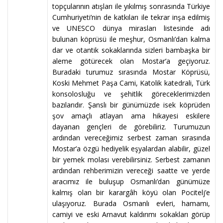
topçularının atışları ile yıkılmış sonrasında Türkiye
Cumhuriyeti’nin de katkıları ile tekrar inşa edilmiş
ve UNESCO dünya mirasları listesinde adı
bulunan köprüsü ile meşhur, Osmanlı’dan kalma
dar ve otantik sokaklarında sizleri bambaşka bir
aleme götürecek olan Mostar’a geçiyoruz.
Buradaki turumuz sırasında Mostar Köprüsü,
Koski Mehmet Paşa Cami, Katolik katedrali, Türk
konsolosluğu ve şehitlik göreceklerimizden
bazılarıdır. Şanslı bir günümüzde isek köprüden
şov amaçlı atlayan ama hikayesi eskilere
dayanan gençleri de görebiliriz. Turumuzun
ardından vereceğimiz serbest zaman sırasında
Mostar’a özgü hediyelik eşyalardan alabilir, güzel
bir yemek molası verebilirsiniz. Serbest zamanın
ardından rehberimizin vereceği saatte ve yerde
aracımız ile buluşup Osmanlı’dan günümüze
kalmış olan bir karargâh köyü olan Pocitelj’e
ulaşıyoruz. Burada Osmanlı evleri, hamamı,
camiyi ve eski Arnavut kaldırımı sokakları görüp