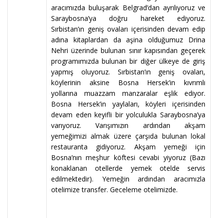
aracımızda buluşarak Belgrad’dan ayrılıyoruz ve
Saraybosna’ya doğru hareket ediyoruz.
Sırbistan’ın geniş ovaları içerisinden devam edip
adına kitaplardan da aşina olduğumuz Drina
Nehri üzerinde bulunan sınır kapısından geçerek
programımızda bulunan bir diğer ülkeye de giriş
yapmış oluyoruz. Sırbistan’ın geniş ovaları,
köylerinin aksine Bosna Hersek’in kıvrımlı
yollarına muazzam manzaralar eşlik ediyor.
Bosna Hersek’in yaylaları, köyleri içerisinden
devam eden keyifli bir yolculukla Saraybosna’ya
varıyoruz. Varışımızın ardından akşam
yemeğimizi almak üzere çarşıda bulunan lokal
restauranta gidiyoruz. Akşam yemeği için
Bosna’nın meşhur köftesi cevabi yiyoruz (Bazı
konaklanan otellerde yemek otelde servis
edilmektedir). Yemeğin ardından aracımızla
otelimize transfer. Geceleme otelimizde.