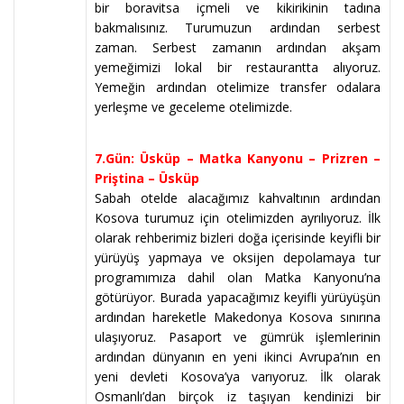
bir boravitsa içmeli ve kikirikinin tadına
bakmalısınız. Turumuzun ardından serbest
zaman. Serbest zamanın ardından akşam
yemeğimizi lokal bir restaurantta alıyoruz.
Yemeğin ardından otelimize transfer odalara
yerleşme ve geceleme otelimizde.
7.Gün: Üsküp – Matka Kanyonu – Prizren –
Priştina – Üsküp
Sabah otelde alacağımız kahvaltının ardından
Kosova turumuz için otelimizden ayrılıyoruz. İlk
olarak rehberimiz bizleri doğa içerisinde keyifli bir
yürüyüş yapmaya ve oksijen depolamaya tur
programımıza dahil olan Matka Kanyonu’na
götürüyor. Burada yapacağımız keyifli yürüyüşün
ardından hareketle Makedonya Kosova sınırına
ulaşıyoruz. Pasaport ve gümrük işlemlerinin
ardından dünyanın en yeni ikinci Avrupa’nın en
yeni devleti Kosova’ya varıyoruz. İlk olarak
Osmanlı’dan birçok iz taşıyan kendinizi bir