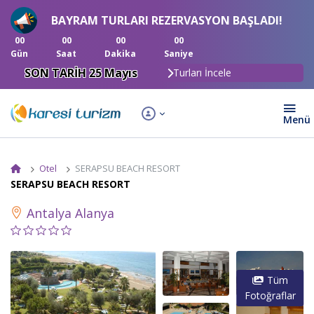
BAYRAM TURLARI REZERVASYON BAŞLADI!
00
00
00
00
Gün
Saat
Dakika
Saniye
SON TARİH 25 Mayıs
Turları İncele
Otel
SERAPSU BEACH RESORT
SERAPSU BEACH RESORT
Antalya Alanya
Tüm
Fotoğraflar