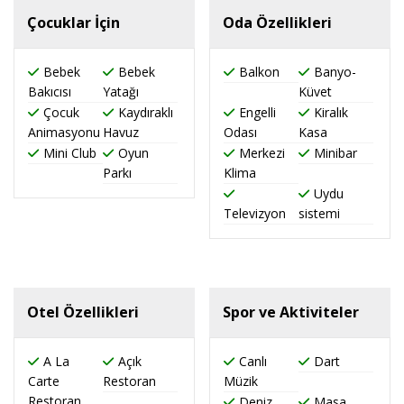
Çocuklar İçin
Oda Özellikleri
Bebek
Bebek
Balkon
Banyo-
Bakıcısı
Yatağı
Küvet
Çocuk
Kaydıraklı
Engelli
Kiralık
Animasyonu
Havuz
Odası
Kasa
Mini Club
Oyun
Merkezi
Minibar
Parkı
Klima
Uydu
Televizyon
sistemi
Otel Özellikleri
Spor ve Aktiviteler
A La
Açık
Canlı
Dart
Carte
Restoran
Müzik
Restoran
Deniz
Masa