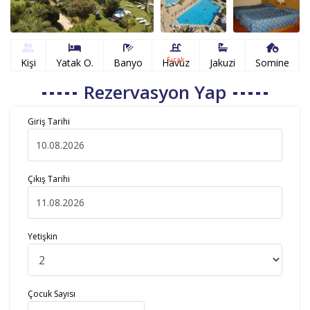
Sıcak
Kişi
Yatak O.
Banyo
Havuz
Jakuzi
Somine
Rezervasyon Yap
Giriş Tarihi
Çıkış Tarihi
Yetişkin
Çocuk Sayısı