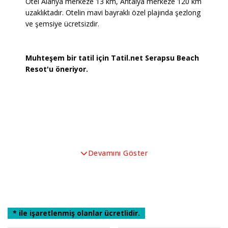
Otel Alanya merkeze 13 km, Antalya merkeze 120 km
uzaklıktadır. Otelin mavi bayraklı özel plajında şezlong
ve şemsiye ücretsizdir.
Muhteşem bir tatil için Tatil.net Serapsu Beach
Resot'u öneriyor.
Devamını Göster
* ile işaretlenmiş olanlar ücretlidir.