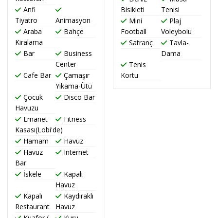
Anfi
Bisikleti
Tenisi
Tiyatro
Animasyon
Mini
Plaj
Araba
Bahçe
Football
Voleybolu
Kiralama
Satranç
Tavla-
Bar
Business
Dama
Center
Tenis
Cafe Bar
Çamaşır
Kortu
Yıkama-Ütü
Çocuk
Disco Bar
Havuzu
Emanet
Fitness
Kasası(Lobi'de)
Hamam
Havuz
Havuz
Internet
Bar
İskele
Kapalı
Havuz
Kapalı
Kaydıraklı
Restaurant
Havuz
Kuafor (
Kuru