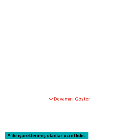
Devamını Göster
* ile işaretlenmiş olanlar ücretlidir.