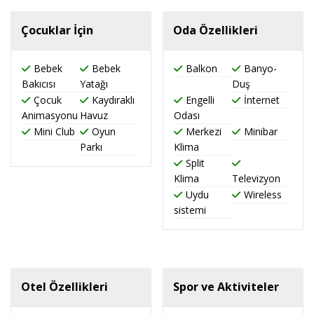
Çocuklar İçin
Oda Özellikleri
Bebek
Bebek
Balkon
Banyo-
Bakıcısı
Yatağı
Duş
Çocuk
Kaydıraklı
Engelli
İnternet
Animasyonu
Havuz
Odası
Mini Club
Oyun
Merkezi
Minibar
Parkı
Klima
Split
Klima
Televizyon
Uydu
Wireless
sistemi
Otel Özellikleri
Spor ve Aktiviteler