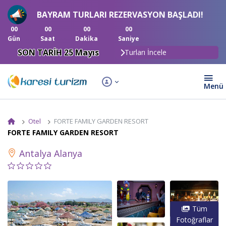
BAYRAM TURLARI REZERVASYON BAŞLADI!
00
00
00
00
Gün
Saat
Dakika
Saniye
SON TARİH 25 Mayıs
Turları İncele
Otel
FORTE FAMILY GARDEN RESORT
FORTE FAMILY GARDEN RESORT
Antalya Alanya
Tüm
Fotoğraflar