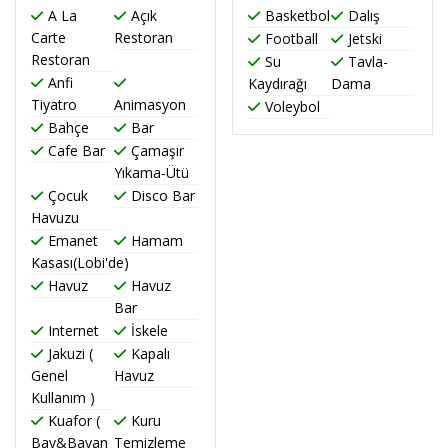
A La
Açık
Basketbol
Dalış
Carte
Restoran
Football
Jetski
Restoran
Su
Tavla-
Anfi
Kaydırağı
Dama
Tiyatro
Animasyon
Voleybol
Bahçe
Bar
Cafe Bar
Çamaşır
Yıkama-Ütü
Çocuk
Disco Bar
Havuzu
Emanet
Hamam
Kasası(Lobi'de)
Havuz
Havuz
Bar
Internet
İskele
Jakuzi (
Kapalı
Genel
Havuz
Kullanım )
Kuafor (
Kuru
Bay&Bayan
Temizleme