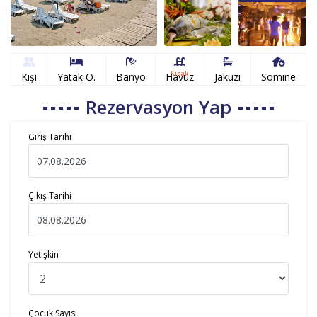
Sıcak
Kişi
Yatak O.
Banyo
Havuz
Jakuzi
Somine
Rezervasyon Yap
Giriş Tarihi
Çıkış Tarihi
Yetişkin
Çocuk Sayısı