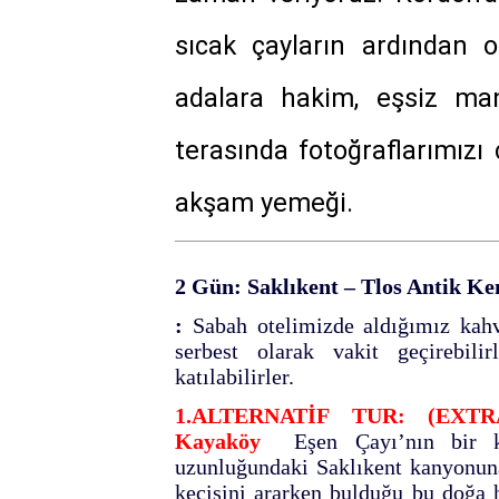
sıcak çayların ardından 
adalara hakim, eşsiz man
terasında fotoğraflarımızı
akşam yemeği.
2 Gün: Saklıkent – Tlos Antik Ken
:
Sabah otelimizde aldığımız kahva
serbest olarak vakit geçirebilir
katılabilirler.
1.ALTERNATİF TUR: (EXTRA
Kayaköy
Eşen Çayı’nın bir ko
uzunluğundaki Saklıkent kanyonuna
keçisini ararken bulduğu bu doğa h