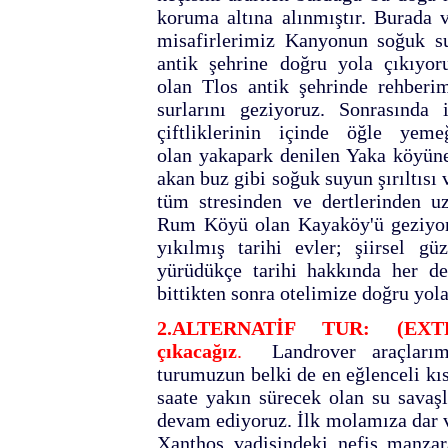
koruma altına alınmıştır. Burada 
misafirlerimiz Kanyonun soğuk su
antik şehrine doğru yola çıkıyor
olan Tlos antik şehrinde rehberim
surlarını geziyoruz. Sonrasında 
çiftliklerinin içinde öğle ye
olan yakapark denilen Yaka köyüne 
akan buz gibi soğuk suyun şırıltısı
tüm stresinden ve dertlerinden uz
Rum Köyü olan Kayaköy'ü geziyor
yıkılmış tarihi evler; şiirsel güz
yürüdükçe tarihi hakkında her d
bittikten sonra otelimize doğru yola
2.ALTERNATİF TUR: (EXT
çıkacağız
.
Landrover araçlarım
turumuzun belki de en eğlenceli kı
saate yakın sürecek olan su savaş
devam ediyoruz. İlk molamıza dar v
Xanthos vadisindeki nefis manzar