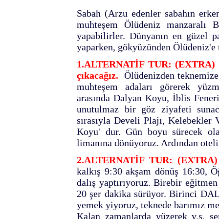
Sabah (Arzu edenler sabahın erken 
muhteşem Ölüdeniz manzaralı Ba
yapabilirler. Dünyanın en güzel p
yaparken, gökyüzünden Ölüdeniz'e t
1.ALTERNATİF TUR: (EXTRA) Fe
çıkacağız.
Ölüdenizden teknemize 
muhteşem adaları görerek yüzme
arasında Dalyan Koyu, İblis Feneri
unutulmaz bir göz ziyafeti suna
sırasıyla Develi Plajı, Kelebekle
Koyu' dur. Gün boyu sürecek ola
limanına dönüyoruz. Ardından otel
2.ALTERNATİF TUR: (EXTRA) F
kalkış 9:30 akşam dönüş 16:30, Ö
dalış yaptırıyoruz. Birebir eğitmen 
20 şer dakika sürüyor. Birinci DAL
yemek yiyoruz, teknede barımız mev
Kalan zamanlarda yüzerek v.s. se