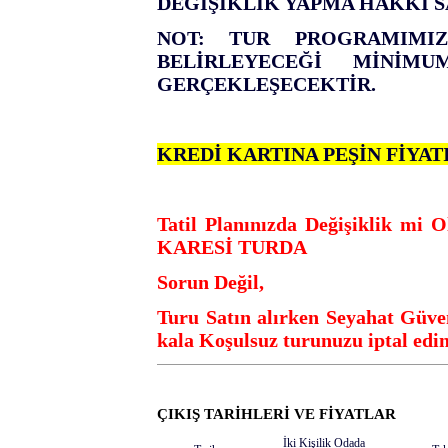
DEĞİŞİKLİK YAPMA HAKKI S
NOT: TUR PROGRAMIMIZ
BELİRLEYECEĞİ MİNİMU
GERÇEKLEŞECEKTİR.
KREDİ KARTINA PEŞİN FİYAT
Tatil Planınızda Değişiklik
KARESİ TURDA
Sorun Değil,
Turu Satın alırken Seyahat Güve
kala Koşulsuz turunuzu iptal edin
ÇIKIŞ TARİHLERİ VE FİYATLAR
İki Kişilik Odada