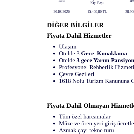
Tarih
Tek
Kişi Başı
20.08.2026
15.499
,00
TL
20.99
DİĞER BİLGİLER
Fiyata Dahil Hizmetler
Ulaşım
Otelde 3
Gece Konaklama
Otelde
3 gece Yarım Pansiyo
Profesyonel Rehberlik Hizmet
Çevre Gezileri
1618 Nolu Turizm Kanununa G
Fiyata Dahil Olmayan Hizmetl
Tüm özel harcamalar
Müze ve ören yeri giriş ücretle
Azmak çayı te