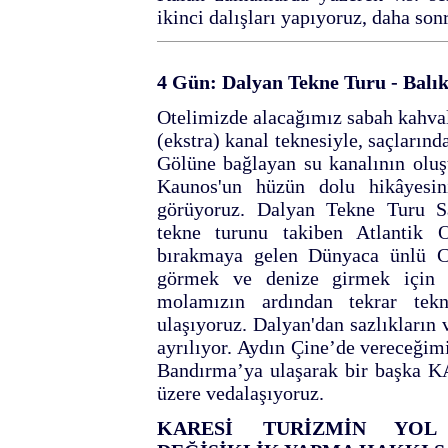
ikinci dalışları yapıyoruz, daha so
4 Gün: Dalyan Tekne Turu - Balık
Otelimizde alacağımız sabah kahval
(ekstra) kanal teknesiyle, saçların
Gölüne bağlayan su kanalının oluşt
Kaunos'un hüzün dolu hikâyesin
görüyoruz. Dalyan Tekne Turu Sa
tekne turunu takiben Atlantik 
bırakmaya gelen Dünyaca ünlü Ca
görmek ve denize girmek için İ
molamızın ardından tekrar tek
ulaşıyoruz. Dalyan'dan sazlıkların
ayrılıyor. Aydın Çine’de vereceğim
Bandırma’ya ulaşarak bir başka
üzere vedalaşıyoruz.
KARESİ TURİZMİN YO