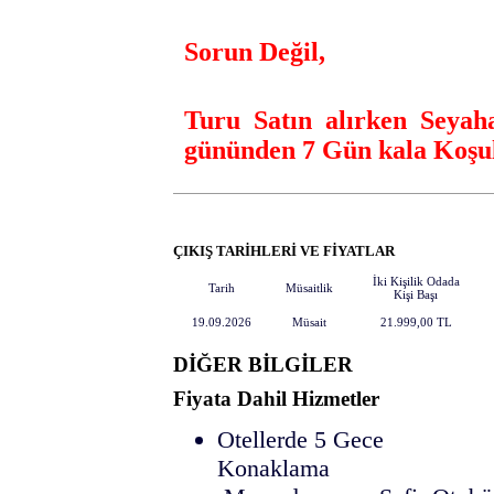
Sorun Değil,
Turu Satın alırken Seyaha
gününden 7 Gün kala Koşuls
ÇIKIŞ TARİHLERİ VE FİYATLAR
İki Kişilik Odada
Tarih
Müsaitlik
Kişi Başı
19.09.2026
Müsait
21.999
,00
TL
DİĞER BİLGİLER
Fiyata Dahil Hizmetler
Otellerde 5 Gece
Kona