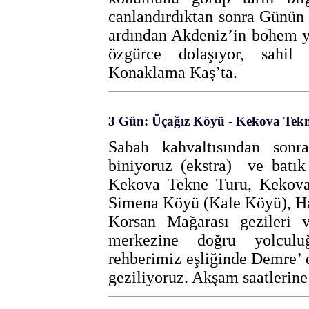
canlandırdıktan sonra Günün
ardından Akdeniz’in bohem y
özgürce dolaşıyor, sahil 
Konaklama Kaş’ta.
3 Gün: Üçağız Köyü - Kekova Tekne
Sabah kahvaltısından son
biniyoruz (ekstra) ve batık
Kekova Tekne Turu, Kekova
Simena Köyü (Kale Köyü), Ha
Korsan Mağarası gezileri
merkezine doğru yolcul
rehberimiz eşliğinde Demre’ d
geziliyoruz. Akşam saatlerin