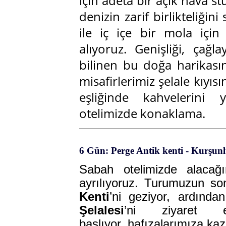
için adeta bir açık hava st
denizin zarif birlikteliği
ile iç içe bir mola için
alıyoruz. Genişliği, çağla
bilinen bu doğa harikası
misafirlerimiz şelale kıyı
eşliğinde kahvelerini 
otelimizde konaklama.
6 Gün: Perge Antik kenti - Kurşunlu
Sabah otelimizde alacağı
ayrılıyoruz. Turumuzun s
Kenti
’ni geziyor, ardınd
Şelalesi
’ni ziyaret 
başlıyor, hafızalarımıza ka