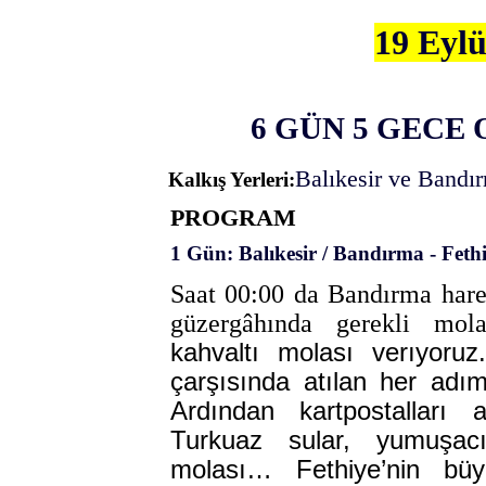
19 Eylü
6 GÜN 5 GECE
Balıkesir ve Bandı
Kalkış Yerleri:
PROGRAM
1 Gün: Balıkesir / Bandırma - Feth
Saat 00:00 da Bandırma harek
güzergâhında gerekli mol
kahvaltı molası verıyoru
çarşısında atılan her adımd
Ardından kartpostalları
Turkuaz sular, yumuşa
molası…
Fethiye’nin bü