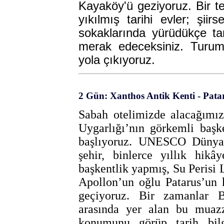
Kayaköy'ü geziyoruz. Bir 
yıkılmış tarihi evler; şiirs
sokaklarında yürüdükçe ta
merak edeceksiniz. Turumu
yola çıkıyoruz.
2 Gün: Xanthos Antik Kenti - Patar
Sabah otelimizde alacağımız
Uygarlığı’nın görkemli başk
başlıyoruz. UNESCO Dünya M
şehir, binlerce yıllık hikây
başkentlik yapmış, Su Perisi L
Apollon’un oğlu Patarus’un 
geçiyoruz. Bir zamanlar Bü
arasında yer alan bu muazz
konumunu görüp tarih bilg