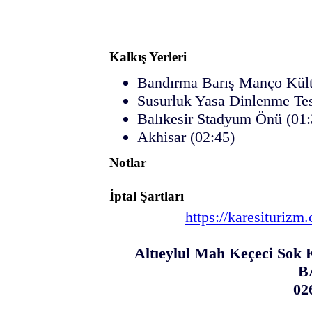
Kalkış Yerleri
Bandırma Barış Manço Kültü
Susurluk Yasa Dinlenme Tesi
Balıkesir Stadyum Önü (01:
Akhisar (02:45)
Notlar
İptal Şartları
https://karesiturizm
Altıeylul Mah Keçeci Sok K
B
02